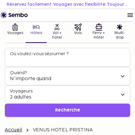
Réservez facilement. Voyagez avec flexibilité. Toujours au meilleur prix.
Voyages
Hôtels
Vol +
Vols
Ferry +
Multi-
hôtel
Hôtel
stop
Où voulez-vous séjourner ?
Quand?
N'importe quand
Voyageurs
2 adultes
Recherche
Accueil
VENUS HOTEL PRISTINA