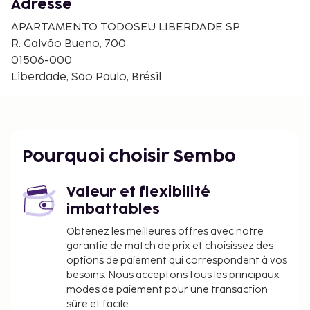
Rua Augusta - 2,1 km
Adresse
Rua 25 de Março (zone commerçante) - 2,2 km
APARTAMENTO TODOSEU LIBERDADE SP
Monastère de São Bento - 2,2 km
R. Galvão Bueno, 700
Belvédère Sesc Paulista - 2,2 km
01506-000
Hôpital Hcor - 2,3 km
Liberdade, São Paulo, Brésil
Les aéroports les plus proches de l'hébergement
sont :
Aéroport de Congonhas (CGH) - 10,4 km
Aéroport international de Guarulhos - Governador
Pourquoi choisir Sembo
Andre Franco Montoro (GRU) - 30,2 km
Aéroport international de Viracopos - Campinas
(VCP) - 95,1 km
Valeur et flexibilité
imbattables
Les équipements et services proposés incluent une
réception ouverte 24 h/24, une consigne à bagages
Obtenez les meilleures offres avec notre
et une laverie. Un parking avec voiturier est
garantie de match de prix et choisissez des
options de paiement qui correspondent à vos
disponible dans l'enceinte de l'hébergement.
besoins. Nous acceptons tous les principaux
Les parents ou le tuteur légal voyageant avec un
modes de paiement pour une transaction
enfant de moins de 18 ans doivent présenter
sûre et facile.