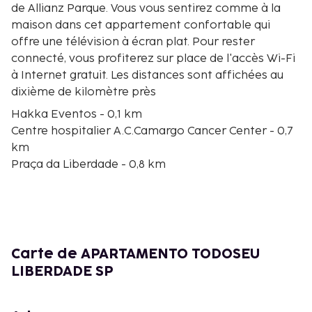
de Allianz Parque. Vous vous sentirez comme à la
maison dans cet appartement confortable qui
offre une télévision à écran plat. Pour rester
connecté, vous profiterez sur place de l'accès Wi-Fi
à Internet gratuit. Les distances sont affichées au
dixième de kilomètre près
Hakka Eventos - 0,1 km
Centre hospitalier A.C.Camargo Cancer Center - 0,7
km
Praça da Liberdade - 0,8 km
Cathédrale de São Paulo - 1,3 km
Praça da Sé (place) - 1,4 km
Hôpital Beneficência Portuguesa de São Paulo - 1,5
km
Alemao Oswaldo Cruz Hospital - 1,8 km
Carte de APARTAMENTO TODOSEU
Avenue Paulista - 1,9 km
LIBERDADE SP
Centre commercial Paulista Shopping Center - 2 km
Théâtre municipal de São Paulo - 2,1 km