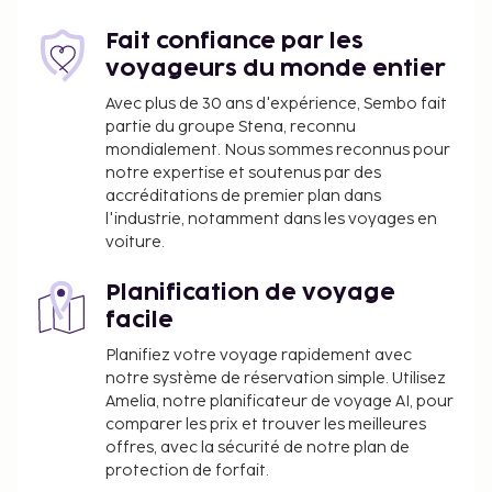
son certificat de naissance et une pièce
d'identité avec sa photo (passeport, par
Fait confiance par les
exemple) à l'arrivée. Si l'enfant n'est
voyageurs du monde entier
accompagné que d'un seul parent, ce dernier
Avec plus de 30 ans d'expérience, Sembo fait
doit présenter, en plus des documents
partie du groupe Stena, reconnu
mentionnés précédemment, un certificat
mondialement. Nous sommes reconnus pour
d'autorisation de voyager signé par l'autre
notre expertise et soutenus par des
parent. Si les parents ou le tuteur légal, le cas
accréditations de premier plan dans
échéant, ne sont pas en mesure ou ne sont pas
l'industrie, notamment dans les voyages en
disposés à présenter cette autorisation, une
voiture.
autorisation juridique sera requise. Les
Planification de voyage
personnes souhaitant voyager au Brésil avec
facile
des enfants devront contacter le consulat
brésilien avant leur départ pour obtenir plus
Planifiez votre voyage rapidement avec
d'informations.
notre système de réservation simple. Utilisez
Amelia, notre planificateur de voyage AI, pour
comparer les prix et trouver les meilleures
offres, avec la sécurité de notre plan de
protection de forfait.