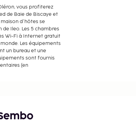
léron, vous profiterez
ied de Baie de Biscaye et
m de Ileo. Les 5 chambres
s Wi-Fi à Internet gratuit
u monde. Les équipements
nt un bureau et une
quipements sont fournis
entaires (en
ème de kilomètre près
 Sembo