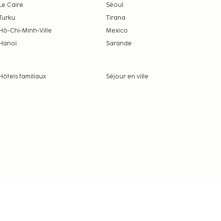
Le Caire
Séoul
Turku
Tirana
Hô-Chi-Minh-Ville
Mexico
Hanoï
Sarande
Hôtels familiaux
Séjour en ville