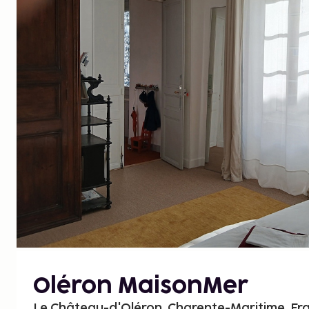
Oléron MaisonMer
Le Château-d'Oléron, Charente-Maritime, Fr