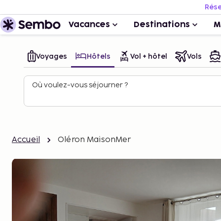
Rése
Vacances
Destinations
M
Voyages
Hôtels
Vol + hôtel
Vols
Où voulez-vous séjourner ?
Accueil
Oléron MaisonMer