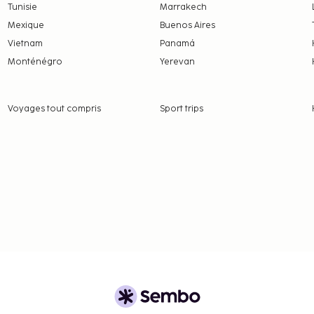
Tunisie
Marrakech
nt nous a fait part.
Mexique
Buenos Aires
Vietnam
Panamá
Monténégro
Yerevan
 frais et acomptes
 à modification.
Voyages tout compris
Sport trips
, les transactions en
 peuvent pas dépasser
contacter l'hébergement
 de réservation.