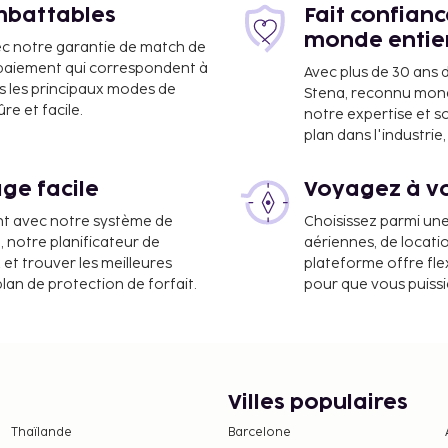
imbattables
Fait confian
monde entie
ec notre garantie de match de
e paiement qui correspondent à
Avec plus de 30 ans 
s les principaux modes de
Stena, reconnu mon
e et facile.
notre expertise et s
plan dans l'industri
ge facile
Voyagez à vo
de La Rochelle-Île de Ré
nt avec notre système de
Choisissez parmi un
a, notre planificateur de
aériennes, de locati
errasse et un jardin, sans
 et trouver les meilleures
plateforme offre flex
caractérisent
plan de protection de forfait.
pour que vous puiss
 gratuit. Un petit
s de 08 h 00 à 10 h 00.
nt. Ces frais peuvent
Villes populaires
ne et par nuit. Cette taxe
ns.
Thaïlande
Barcelone