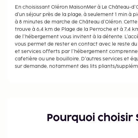
En choisissant Oléron MaisonMer à Le Château-d'O
d'un séjour près de la plage, à seulement 1 min à p
à 8 minutes de marche de Château d’Oléron. Cette maison d'hôtes se
trouve à 6,4 km de Plage de la Perroche et à 7,4 k
de l'hébergement vous invitent à la détente. L'accè
vous permet de rester en contact avec le reste d
et services offerts par l'hébergement comprenne
cafetière ou une bouilloire. D'autres services et é
sur demande, notamment des lits pliants/supplém
supplément). Les distances sont affichées au dixi
Baie de Biscaye - 0,1 km
Château d’Oléron - 0,6 km
Plage de la Perroche - 6,4 km
Ileo - 7,4 km
Petit Train de Saint-Trojan - 8,8 km
Pourquoi choisir
Casino de Saint-Trojan-les-Bains - 8,8 km
Fort Louvois - 9,1 km
Musée de l'île d'Oléron - 10,9 km