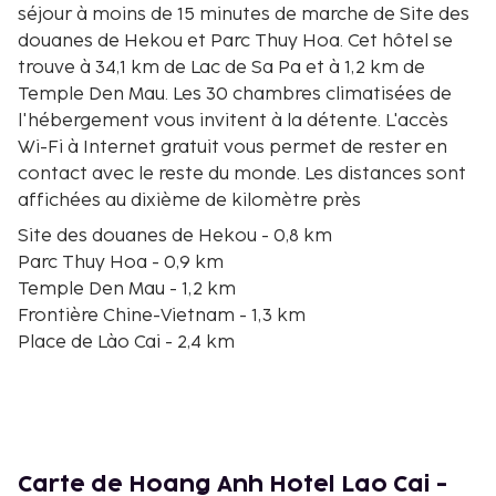
séjour à moins de 15 minutes de marche de Site des
douanes de Hekou et Parc Thuy Hoa. Cet hôtel se
trouve à 34,1 km de Lac de Sa Pa et à 1,2 km de
Temple Den Mau. Les 30 chambres climatisées de
l'hébergement vous invitent à la détente. L'accès
Wi-Fi à Internet gratuit vous permet de rester en
contact avec le reste du monde. Les distances sont
affichées au dixième de kilomètre près
Site des douanes de Hekou - 0,8 km
Parc Thuy Hoa - 0,9 km
Temple Den Mau - 1,2 km
Frontière Chine-Vietnam - 1,3 km
Place de Lào Cai - 2,4 km
Siège contre les Inondations, Hekou - 5,3 km
Site Ancien de la Grotte de Gushan - 5,3 km
Stade Tang Loong - 32,3 km
Marché de Sapa - 33,5 km
Lac de Sa Pa - 34,1 km
Carte de Hoang Anh Hotel Lao Cai -