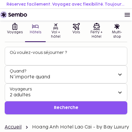
Réservez facilement. Voyagez avec flexibilité. Toujours au meilleur prix.
Voyages
Hôtels
Vol +
Vols
Ferry +
Multi-
hôtel
Hôtel
stop
Où voulez-vous séjourner ?
Quand?
N'importe quand
Voyageurs
2 adultes
Recherche
Accueil
Hoang Anh Hotel Lao Cai - by Bay Luxury