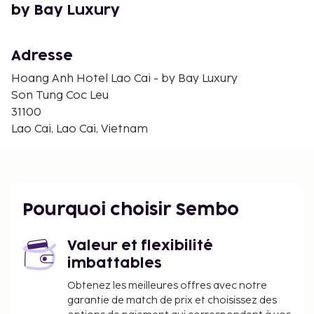
Porte du Ciel - 34,4 km
by Bay Luxury
Place Quang Truong - 35,1 km
Mont Ham Rong - 35,1 km
Station de Téléphérique Sapa - 35,1 km
Adresse
Cathédrale de Sapa - 35,1 km
Hoang Anh Hotel Lao Cai - by Bay Luxury
L'aéroport principal le plus proche est : Aéroport
Son Tung Coc Leu
international Noi Bai (HAN) - 274,3 km
31100
Lao Cai, Lao Cai, Vietnam
Pourquoi choisir Sembo
Valeur et flexibilité
imbattables
Obtenez les meilleures offres avec notre
garantie de match de prix et choisissez des