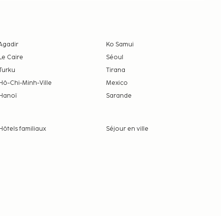
Agadir
Ko Samui
Le Caire
Séoul
Turku
Tirana
Hô-Chi-Minh-Ville
Mexico
Hanoï
Sarande
Hôtels familiaux
Séjour en ville