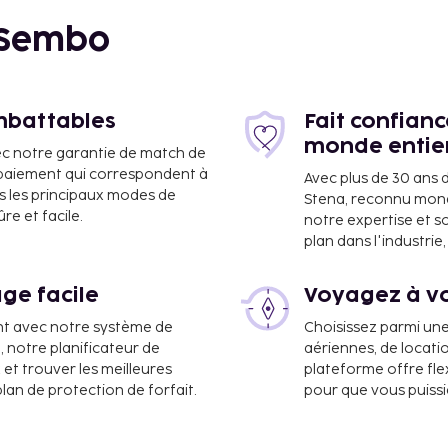
 Sembo
imbattables
Fait confian
monde entie
ec notre garantie de match de
e paiement qui correspondent à
Avec plus de 30 ans 
s les principaux modes de
Stena, reconnu mon
e et facile.
notre expertise et s
e Jaipur Sanganer (JAI) -
plan dans l'industri
ge facile
Voyagez à vo
e réception ouverte 24
t disponible dans
nt avec notre système de
Choisissez parmi un
a, notre planificateur de
aériennes, de locati
 et trouver les meilleures
plateforme offre flex
plan de protection de forfait.
pour que vous puiss