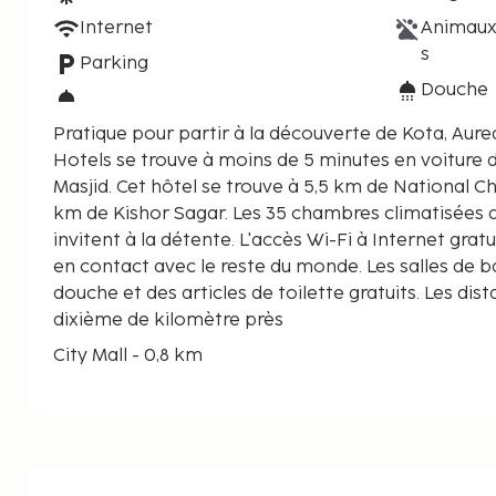
Internet
Animaux
s
Parking
Douche
Pratique pour partir à la découverte de Kota, Aur
Hotels se trouve à moins de 5 minutes en voiture d
Masjid. Cet hôtel se trouve à 5,5 km de National Chambal Sanctuary et à 5,7
km de Kishor Sagar. Les 35 chambres climatisées
invitent à la détente. L'accès Wi-Fi à Internet gra
en contact avec le reste du monde. Les salles de
douche et des articles de toilette gratuits. Les dis
dixième de kilomètre près
City Mall - 0,8 km
Jama Masjid - 3,3 km
National Chambal Sanctuary - 5,5 km
Kishor Sagar - 5,7 km
Jagmandir Palace - 6 km
Jag Mandir - 6 km