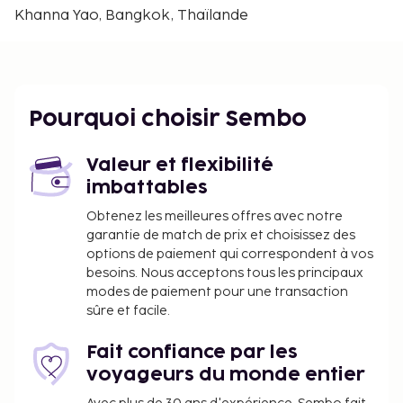
Hôpital Samitivej Srinakarin - 14,2 km
Khanna Yao, Bangkok, Thaïlande
Government Complex Chaeng Watthana - 14,4 km
Hôpital Chulabhorn - 14,7 km
Université Ramkhamhaeng - 15,7 km
Centre commercial Union Mall - 15,8 km
Pourquoi choisir Sembo
Arène Indoor Stadium Huamark - 15,8 km
Centre commercial The Mall Ngamwongwan - 15,9
km
Valeur et flexibilité
imbattables
Les aéroports les plus proches de l'hébergement
sont :
Obtenez les meilleures offres avec notre
garantie de match de prix et choisissez des
Bangkok (DMK-Aéroport international de Don
options de paiement qui correspondent à vos
Mueang) - 19,8 km
besoins. Nous acceptons tous les principaux
Aéroport international de Suvarnabhumi (BKK) -
modes de paiement pour une transaction
25,7 km
sûre et facile.
Aéroport principal le plus pratique pour se rendre à
Pjr Chateau : Bangkok (DMK-Aéroport international
Fait confiance par les
de Don Mueang).
voyageurs du monde entier
Les équipements et services proposés incluent une