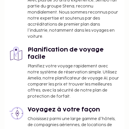
Avec plus de 30 ans d'expérience, Sembo fait
partie du groupe Stena, reconnu
réception ouverte 24 h/24 et une consigne à
mondialement. Nous sommes reconnus pour
bagages. Un parking gratuit est disponible dans
notre expertise et soutenus par des
l'enceinte de l'hébergement. Cet hôtel existe depuis
accréditations de premier plan dans
2001.
l'industrie, notamment dans les voyages en
Les animaux de compagnie, y compris les
voiture.
animaux d'assistance, ne sont pas acceptés
dans cet hébergement.
Planification de voyage
facile
Planifiez votre voyage rapidement avec
notre système de réservation simple. Utilisez
Amelia, notre planificateur de voyage AI, pour
comparer les prix et trouver les meilleures
offres, avec la sécurité de notre plan de
protection de forfait.
Voyagez à votre façon
Choisissez parmi une large gamme d'hôtels,
de compagnies aériennes, de locations de