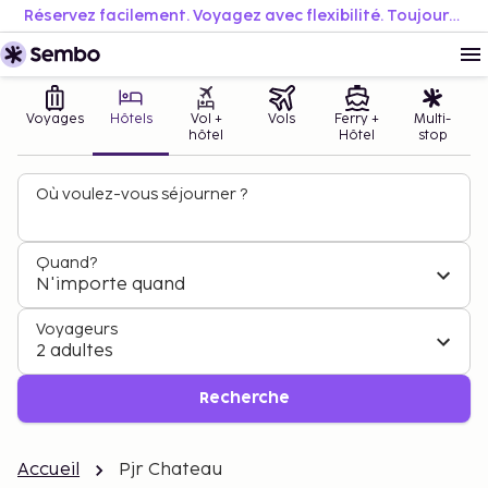
Réservez facilement. Voyagez avec flexibilité. Toujours au meilleur prix.
Voyages
Hôtels
Vol +
Vols
Ferry +
Multi-
hôtel
Hôtel
stop
Où voulez-vous séjourner ?
Quand?
N'importe quand
Voyageurs
2 adultes
Recherche
Accueil
Pjr Chateau