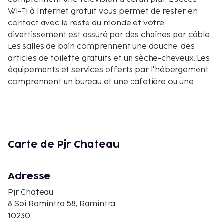
Wi-Fi à Internet gratuit vous permet de rester en
contact avec le reste du monde et votre
divertissement est assuré par des chaînes par câble.
Les salles de bain comprennent une douche, des
articles de toilette gratuits et un sèche-cheveux. Les
équipements et services offerts par l'hébergement
comprennent un bureau et une cafetière ou une
bouilloire. Le service d'entretien est assuré tous les
jours. Les distances sont affichées au dixième de
kilomètre près
Fashion Island - 2,4 km
Temple bouddhiste Wat Nuan Chan - 4,4 km
Carte de Pjr Chateau
Siam Park City - 4,6 km
Stade de boxe du Lumpinee - 8 km
Adresse
The Mall Lifestore Bangkapi - 9,4 km
Central Ramintra - 9,9 km
Pjr Chateau
Hôpital Vejthani - 10,1 km
8 Soi Ramintra 58, Ramintra,
Université Kasetsart - 12,2 km
10230