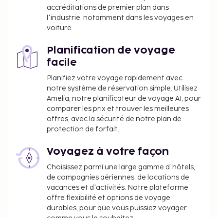
taxes applicables :
accréditations de premier plan dans
Une taxe imposée par la ville est prélevée sur
l'industrie, notamment dans les voyages en
place. Cette taxe est ajustée saisonnièrement,
voiture.
et il est possible qu'elle ne s'applique pas toute
Planification de voyage
l'année. D'autres exemptions ou réductions
facile
peuvent s'appliquer. Pour plus de détails, veuillez
contacter l'hébergement aux coordonnées
Planifiez votre voyage rapidement avec
figurant dans la confirmation de réservation.
notre système de réservation simple. Utilisez
Taxe prélevée par la ville : du 1 novembre au 31
Amelia, notre planificateur de voyage AI, pour
comparer les prix et trouver les meilleures
mars, 0.50 EUR par hébergement, par nuit.
offres, avec la sécurité de notre plan de
Taxe prélevée par la ville : du 1 avril au 31
protection de forfait.
octobre, 2.00 EUR par hébergement, par nuit.
Voyagez à votre façon
Nous avons indiqué tous les frais dont
l'hébergement nous a fait part.
Choisissez parmi une large gamme d'hôtels,
de compagnies aériennes, de locations de
Conformément aux réglementations
vacances et d'activités. Notre plateforme
nationales, les transactions en espèces
offre flexibilité et options de voyage
effectuées dans cet hébergement ne peuvent
durables, pour que vous puissiez voyager
pas dépasser 500 EUR. Pour plus