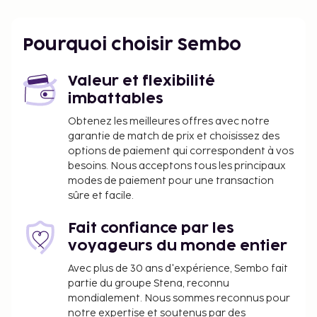
Plage Molos - 8,7 km
Plage Skalia - 8,8 km
Pourquoi choisir Sembo
Plage Kánoulas - 8,9 km
Plage de Gardenos - 9,1 km
Plage de Santa Barbara - 11,4 km
Valeur et flexibilité
imbattables
L'aéroport principal le plus proche est : Aéroport de
Corfou Ioánnis Kapodístrias (CFU) - 42,9 km
Obtenez les meilleures offres avec notre
garantie de match de prix et choisissez des
La détente avant tout ! Profitez des nombreuses
options de paiement qui correspondent à vos
options de loisirs disponibles dans l'hébergement,
besoins. Nous acceptons tous les principaux
notamment une piscine extérieure en saison, ou
modes de paiement pour une transaction
admirez la vue qui vous est offerte depuis une
sûre et facile.
terrasse et un jardin. Parmi les services et
équipements offerts par cet appartement vous
Fait confiance par les
trouvez également l'accès Wi-Fi à Internet gratuit,
voyageurs du monde entier
un mur végétal et une aire de pique-nique.
Avec plus de 30 ans d'expérience, Sembo fait
partie du groupe Stena, reconnu
Vous devrez payer les frais suivants à
mondialement. Nous sommes reconnus pour
l’hébergement. Ces frais peuvent comprendre les
notre expertise et soutenus par des