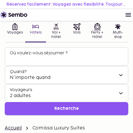
Réservez facilement. Voyagez avec flexibilité. Toujours au meilleur prix.
Voyages
Hôtels
Vol +
Vols
Ferry +
Multi-
hôtel
Hôtel
stop
Où voulez-vous séjourner ?
Quand?
N'importe quand
Voyageurs
2 adultes
Recherche
Accueil
Comissa Luxury Suites