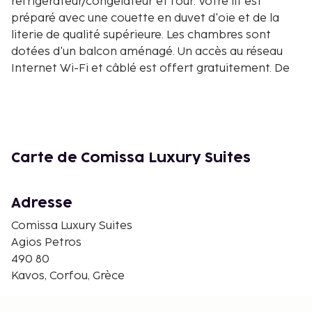
réfrigérateur/congélateur et four. Votre lit est
préparé avec une couette en duvet d'oie et de la
literie de qualité supérieure. Les chambres sont
dotées d'un balcon aménagé. Un accès au réseau
Internet Wi-Fi et câblé est offert gratuitement. De
plus, une télévision connectée 40 pouces avec
chaînes par câble est à votre disposition pour des
moments de divertissement. Les distances sont
affichées au dixième de kilomètre près
Mer Ionienne - 0,1 km
Carte de Comissa Luxury Suites
Plage d'Agios Petros - 0,2 km
Capo di Corfu - 0,7 km
Adresse
Plage de Parakládi - 0,7 km
Port de Lefkimmi - 1,8 km
Comissa Luxury Suites
Plage de Kavos - 3,9 km
Agios Petros
Lac Tsilaria - 4,1 km
490 80
Plage Melikia - 4,7 km
Kavos, Corfou, Grèce
Plage de Bouka - 4,7 km
Plage de Kanoula - 8,6 km