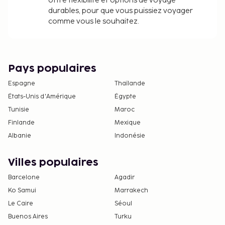
offre flexibilité et options de voyage
durables, pour que vous puissiez voyager
comme vous le souhaitez.
Pays populaires
Espagne
Thaïlande
États-Unis d'Amérique
Égypte
Tunisie
Maroc
Finlande
Mexique
Albanie
Indonésie
Villes populaires
Barcelone
Agadir
Ko Samui
Marrakech
Le Caire
Séoul
Buenos Aires
Turku