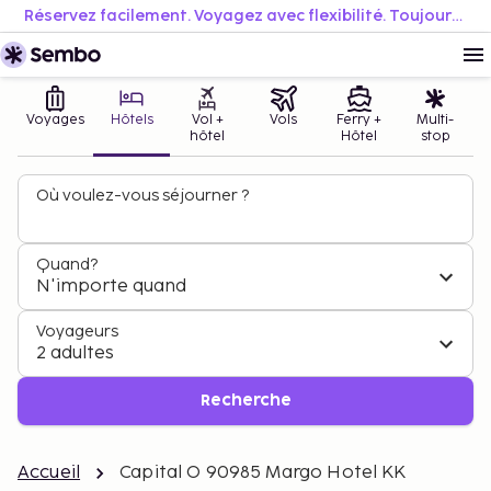
Réservez facilement. Voyagez avec flexibilité. Toujours au meilleur prix.
Voyages
Hôtels
Vol +
Vols
Ferry +
Multi-
hôtel
Hôtel
stop
Où voulez-vous séjourner ?
Quand?
N'importe quand
Voyageurs
2 adultes
Recherche
Accueil
Capital O 90985 Margo Hotel KK