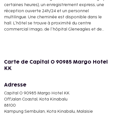
certaines heures), un enregistrement express, une
réception ouverte 24h/24 et un personnel
multilingue. Une cheminée est disponible dans le
hall. L'hôtel se trouve à proximité du centre
commercial Imago, de l'hôpital Gleneagles et de
l'esplanade de Kota Kinabalu. L'aéroport
international de Kota Kinabalu (BKI) est l'aéroport
préféré. The Capital O 90985 Margo Hotel KK is a
hotel.
Carte de Capital O 90985 Margo Hotel
KK
Adresse
Capital O 90985 Margo Hotel KK
OffJalan Coastal, Kota Kinabalu
88100
Kampung Sembulan, Kota Kinabalu, Malaisie