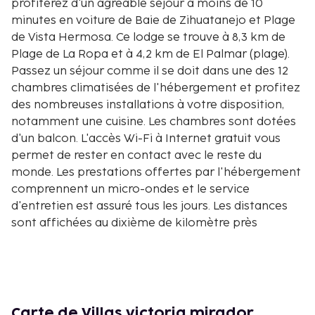
profiterez d'un agréable séjour à moins de 10
minutes en voiture de Baie de Zihuatanejo et Plage
de Vista Hermosa. Ce lodge se trouve à 8,3 km de
Plage de La Ropa et à 4,2 km de El Palmar (plage).
Passez un séjour comme il se doit dans une des 12
chambres climatisées de l'hébergement et profitez
des nombreuses installations à votre disposition,
notamment une cuisine. Les chambres sont dotées
d'un balcon. L'accès Wi-Fi à Internet gratuit vous
permet de rester en contact avec le reste du
monde. Les prestations offertes par l'hébergement
comprennent un micro-ondes et le service
d'entretien est assuré tous les jours. Les distances
sont affichées au dixième de kilomètre près
Plage de Vista Hermosa - 3,7 km
El Palmar (plage) - 3,8 km
Golf d'Ixtapa - 4 km
Magic World Aquapark - 4,6 km
Parc Aquatique Magic World - 4,7 km
Carte de Villas victoria mirador