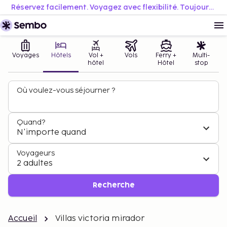
Réservez facilement. Voyagez avec flexibilité. Toujours au meilleur prix.
Voyages
Hôtels
Vol +
Vols
Ferry +
Multi-
hôtel
Hôtel
stop
Où voulez-vous séjourner ?
Quand?
N'importe quand
Voyageurs
2 adultes
Recherche
Accueil
Villas victoria mirador