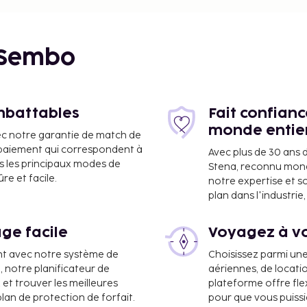
 Sembo
Marine - 7,8 km
imbattables
Fait confian
monde entie
ec notre garantie de match de
e paiement qui correspondent à
Avec plus de 30 ans 
s les principaux modes de
Stena, reconnu mon
e et facile.
notre expertise et s
plan dans l'industri
ge facile
Voyagez à vo
de l'hébergement. La
nt avec notre système de
Choisissez parmi un
ns de loisirs disponibles
a, notre planificateur de
aériennes, de locati
dmirez la vue qui vous
 et trouver les meilleures
plateforme offre flex
plan de protection de forfait.
pour que vous puiss
s services et