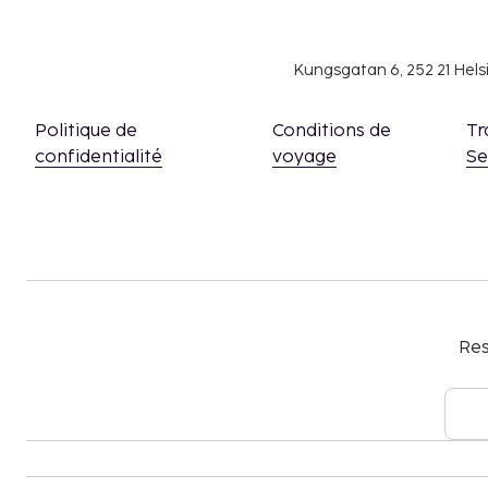
pour obtenir plus d'informations.
Kungsgatan 6, 252 21 Hel
Politique de
Conditions de
Tr
confidentialité
voyage
S
Res