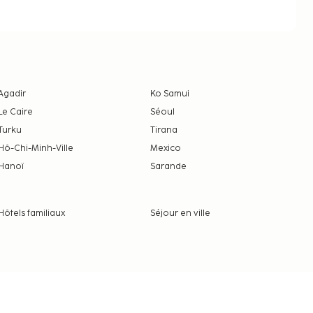
Agadir
Ko Samui
Le Caire
Séoul
Turku
Tirana
Hô-Chi-Minh-Ville
Mexico
Hanoï
Sarande
Hôtels familiaux
Séjour en ville