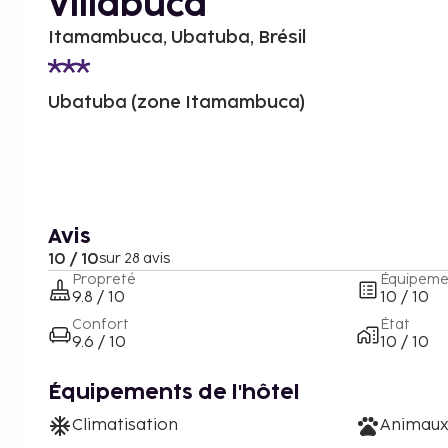
Villabuca
Itamambuca, Ubatuba, Brésil
Ubatuba (zone Itamambuca)
Avis
10 / 10
sur 28 avis
Propreté
Équipeme
9.8 / 10
10 / 10
Confort
État
9.6 / 10
10 / 10
Équipements de l'hôtel
Climatisation
Animaux