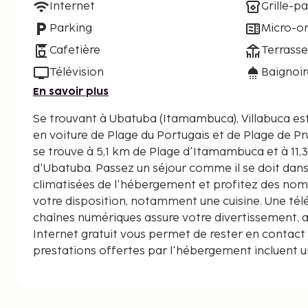
Internet
Grille-pa
Parking
Micro-o
Cafetière
Terrasse
Télévision
Baignoi
En savoir plus
Se trouvant à Ubatuba (Itamambuca), Villabuca es
en voiture de Plage du Portugais et de Plage de Prumirim. Cet a
se trouve à 5,1 km de Plage d'Itamambuca et à 11
d'Ubatuba. Passez un séjour comme il se doit dan
climatisées de l'hébergement et profitez des nomb
votre disposition, notamment une cuisine. Une télé
chaînes numériques assure votre divertissement, al
Internet gratuit vous permet de rester en contact
prestations offertes par l'hébergement incluent 
cafetière ou une bouilloire. Les distances sont aff
kilomètre près
Plage de Vermelha nord - 2,5 km