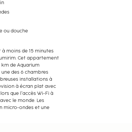
in
ndes
re ou douche
t à moins de 15 minutes
ppartement
,3 km de Aquarium
s une des 6 chambres
reuses installations à
vision à écran plat avec
ors que l'accès Wi-Fi à
 avec le monde. Les
un micro-ondes et une
ichées au dixième de