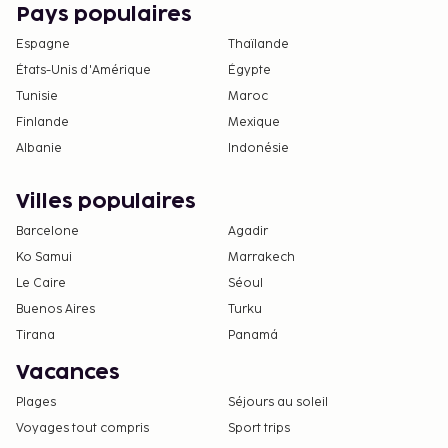
Pays populaires
Espagne
Thaïlande
États-Unis d'Amérique
Égypte
Tunisie
Maroc
Finlande
Mexique
Albanie
Indonésie
Villes populaires
Barcelone
Agadir
Ko Samui
Marrakech
Le Caire
Séoul
Buenos Aires
Turku
Tirana
Panamá
Vacances
Plages
Séjours au soleil
Voyages tout compris
Sport trips