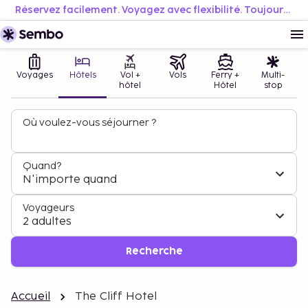
Réservez facilement. Voyagez avec flexibilité. Toujours au meilleur prix.
Voyages
Hôtels
Vol +
Vols
Ferry +
Multi-
hôtel
Hôtel
stop
Où voulez-vous séjourner ?
Quand?
N'importe quand
Voyageurs
2 adultes
Recherche
Accueil
The Cliff Hotel