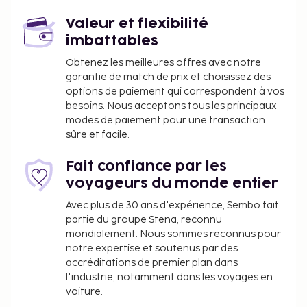
km
Valeur et flexibilité
Les équipements et services proposés incluent une
imbattables
réception ouverte 24 h/24, une consigne à bagages
Obtenez les meilleures offres avec notre
et une laverie. Un parking gratuit est disponible
garantie de match de prix et choisissez des
dans l'enceinte de l'hébergement. Profitez des
options de paiement qui correspondent à vos
nombreux équipements et services qui
besoins. Nous acceptons tous les principaux
caractérisent l'hébergement, notamment l'accès
modes de paiement pour une transaction
Wi-Fi à Internet gratuit et un service de
sûre et facile.
conciergerie. Vous pourrez reprendre des forces à
restaurant ou dans un des un café de cet hôtel.
Fait confiance par les
voyageurs du monde entier
Avec plus de 30 ans d'expérience, Sembo fait
partie du groupe Stena, reconnu
mondialement. Nous sommes reconnus pour
notre expertise et soutenus par des
accréditations de premier plan dans
l'industrie, notamment dans les voyages en
voiture.