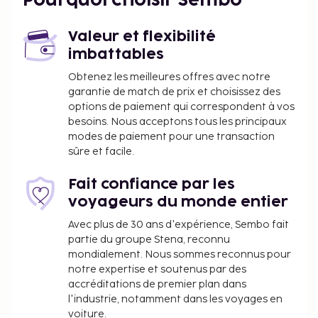
Pourquoi choisir Sembo
néerlandais - 0, 2 km ; Port de Maduvvari - 18, 2 km ;
Port de Meedhoo - 22, 9 km ; Vaadhoo - 25, 7 km ;
Valeur et flexibilité
Jetée de l'île d'Orimasvaru - 40, 8 km ; Île privée de
imbattables
Velaa - 41 km ; Gemendhoo - 44, 3 km ; Baie
Obtenez les meilleures offres avec notre
d'Hanifaru - 59 km.
garantie de match de prix et choisissez des
Lors de la réservation d'hôtels aux Maldives, il est
options de paiement qui correspondent à vos
essentiel de contacter l'hôtel bien avant votre
besoins. Nous acceptons tous les principaux
modes de paiement pour une transaction
arrivée pour organiser le transfert nécessaire de
sûre et facile.
l'aéroport à l'hôtel.
Fait confiance par les
voyageurs du monde entier
Avec plus de 30 ans d'expérience, Sembo fait
partie du groupe Stena, reconnu
mondialement. Nous sommes reconnus pour
notre expertise et soutenus par des
accréditations de premier plan dans
l'industrie, notamment dans les voyages en
voiture.