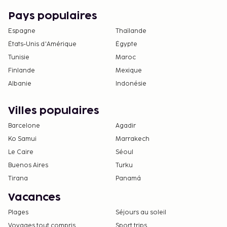
Pays populaires
Espagne
Thaïlande
États-Unis d'Amérique
Égypte
Tunisie
Maroc
Finlande
Mexique
Albanie
Indonésie
Villes populaires
Barcelone
Agadir
Ko Samui
Marrakech
Le Caire
Séoul
Buenos Aires
Turku
Tirana
Panamá
Vacances
Plages
Séjours au soleil
Voyages tout compris
Sport trips