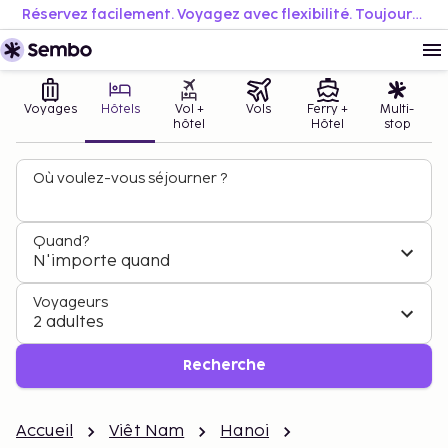
Réservez facilement. Voyagez avec flexibilité. Toujours au meilleur prix.
Voyages
Hôtels
Vol +
Vols
Ferry +
Multi-
hôtel
Hôtel
stop
Où voulez-vous séjourner ?
Quand?
N'importe quand
Voyageurs
2 adultes
Recherche
Accueil
Viêt Nam
Hanoi