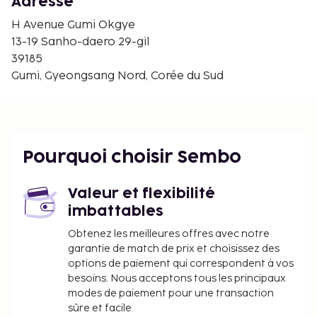
Adresse
Stade municipal de Gumi - 8,9 km
Parc forestier sandongchamsaengtaesup - 9,4 km
H Avenue Gumi Okgye
Hyeonggokoncheon - 9,8 km
13-19 Sanho-daero 29-gil
Bowling Star - 10,4 km
39185
Sommet Cheonsaengsan - 10,6 km
Gumi, Gyeongsang Nord, Corée du Sud
Geumo Land - 11,7 km
Bowling Booksam - 13,1 km
Académie de Golf Midas Gumi - 13,2 km
Musée et mémorial de la guerre de Corée - 16,8 km
Pourquoi choisir Sembo
Temple bouddhiste Dorisa - 17,8 km
Marché de Waegwan - 20,1 km
Valeur et flexibilité
L'aéroport principal le plus proche est : Aéroport
imbattables
international de Daegu (TAE) - 55,4 km
Obtenez les meilleures offres avec notre
Les équipements et services proposés incluent une
garantie de match de prix et choisissez des
réception ouverte 24 h/24 et une consigne à
options de paiement qui correspondent à vos
bagages. Un parking gratuit est disponible dans
besoins. Nous acceptons tous les principaux
l'enceinte de l'hébergement. La catégorie de
modes de paiement pour une transaction
l’hébergement, fournie par notre système
sûre et facile.