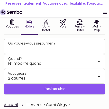
Réservez facilement. Voyagez avec flexibilité. Toujours au meilleur prix.
Voyages
Hôtels
Vol +
Vols
Ferry +
Multi-
hôtel
Hôtel
stop
Où voulez-vous séjourner ?
Quand?
N'importe quand
Voyageurs
2 adultes
Recherche
Accueil
H Avenue Gumi Okgye