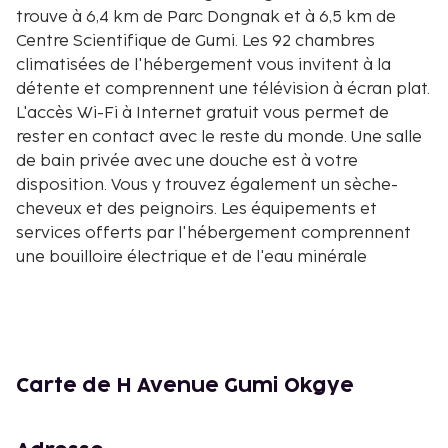
trouve à 6,4 km de Parc Dongnak et à 6,5 km de
Centre Scientifique de Gumi. Les 92 chambres
climatisées de l'hébergement vous invitent à la
détente et comprennent une télévision à écran plat.
L'accès Wi-Fi à Internet gratuit vous permet de
rester en contact avec le reste du monde. Une salle
de bain privée avec une douche est à votre
disposition. Vous y trouvez également un sèche-
cheveux et des peignoirs. Les équipements et
services offerts par l'hébergement comprennent
une bouilloire électrique et de l'eau minérale
(offerte). Le service d'entretien est assuré tous les
jours. Les distances sont affichées au dixième de
kilomètre près
Club de golf Sunsan Country Club - 3,7 km
Vallée de Bowling Indong Koa - 4,2 km
Carte de H Avenue Gumi Okgye
Parc Dongnak - 6,4 km
Centre Scientifique de Gumi - 6,5 km