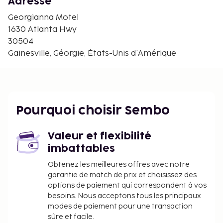
Parc Wilshire Trails - 4,9 km
Adresse
Centre des arts visuels de Quinlan - 5,2 km
Georgianna Motel
Oaks Miniature Golf - 5,3 km
1630 Atlanta Hwy
University of North Georgia - Gainesville Campus -
30504
5,6 km
Gainesville, Géorgie, États-Unis d'Amérique
Théâtre Gainesville Theatre Alliance - 5,6 km
Centre commercial College Square - 5,9 km
Lac Lanier - 6,4 km
Frances Meadows Aquatic Center - 6,9 km
Pourquoi choisir Sembo
Un parking gratuit est disponible dans l'enceinte de
l'hébergement. Ce motel non-fumeurs offre des
sentiers de randonnée à proximité.
Valeur et flexibilité
imbattables
Obtenez les meilleures offres avec notre
garantie de match de prix et choisissez des
options de paiement qui correspondent à vos
besoins. Nous acceptons tous les principaux
modes de paiement pour une transaction
sûre et facile.