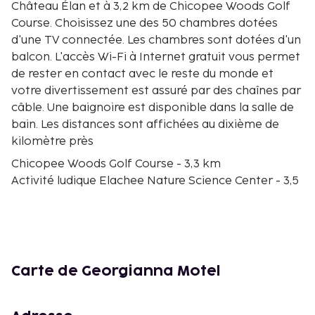
Château Élan et à 3,2 km de Chicopee Woods Golf
Course. Choisissez une des 50 chambres dotées
d'une TV connectée. Les chambres sont dotées d'un
balcon. L'accès Wi-Fi à Internet gratuit vous permet
de rester en contact avec le reste du monde et
votre divertissement est assuré par des chaînes par
câble. Une baignoire est disponible dans la salle de
bain. Les distances sont affichées au dixième de
kilomètre près
Chicopee Woods Golf Course - 3,3 km
Activité ludique Elachee Nature Science Center - 3,5
km
Midland Dog Park - 3,5 km
Activité ludique Interactive Neighborhood for Kids -
4,2 km
Smithgall Arts Center - 4,4 km
Carte de Georgianna Motel
Regal Hollywood - Gainesville - 4,6 km
Brenau University - 4,6 km