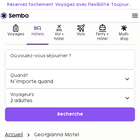
Réservez facilement. Voyagez avec flexibilité. Toujours au meilleur prix.
Voyages
Hôtels
Vol +
Vols
Ferry +
Multi-
hôtel
Hôtel
stop
Où voulez-vous séjourner ?
Quand?
N'importe quand
Voyageurs
2 adultes
Recherche
Accueil
Georgianna Motel