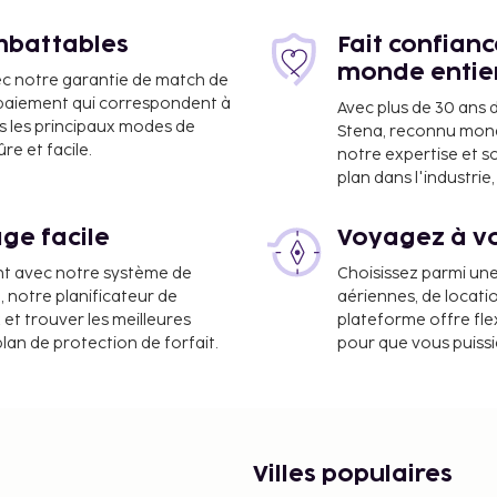
imbattables
Fait confian
monde entie
ec notre garantie de match de
e paiement qui correspondent à
Avec plus de 30 ans 
s les principaux modes de
Stena, reconnu mon
e et facile.
notre expertise et s
plan dans l'industri
ge facile
Voyagez à vo
nt avec notre système de
Choisissez parmi un
a, notre planificateur de
aériennes, de locati
ont :
 et trouver les meilleures
plateforme offre flex
plan de protection de forfait.
pour que vous puiss
FDH) - 9 km
personnel polyglotte,
ces communs. Un parking
Villes populaires
gement. Non seulement des