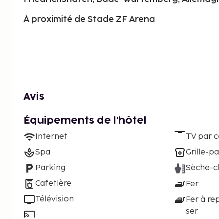
À proximité de Stade ZF Arena
Avis
Équipements de l'hôtel
Internet
TV par c
Spa
Grille-pa
Parking
Sèche-c
Cafetière
Fer
Télévision
Fer à re
ser