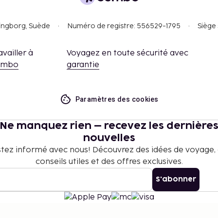
ar nuit pour les
que pas aux enfants de
singborg, Suède
Numéro de registre: 556529-1795
Siège 
nt nous a fait part.
availler à
Voyagez en toute sécurité avec
embo
garantie
tre effectuées en
 moyen des coordonnées
Paramètres des cookies
Ne manquez rien – recevez les dernière
nouvelles
tez informé avec nous! Découvrez des idées de voyage,
conseils utiles et des offres exclusives.
S'abonner