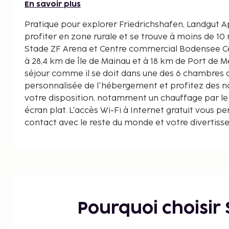
En savoir plus
Pratique pour explorer Friedrichshafen, Landgut Ap
profiter en zone rurale et se trouve à moins de 10
Stade ZF Arena et Centre commercial Bodensee Center. Cet hôtel s
à 28,4 km de Île de Mainau et à 18 km de Port de 
séjour comme il se doit dans une des 6 chambres 
personnalisée de l'hébergement et profitez des
votre disposition, notamment un chauffage par le s
écran plat. L'accès Wi-Fi à Internet gratuit vous p
contact avec le reste du monde et votre divertiss
chaînes par satellite. Les équipements et services 
l'hébergement comprennent un bureau et de l'eau m
service d'entretien est assuré tous les jours. Les d
dixième de kilomètre près
Stade ZF Arena - 3,9 km
Plage de Friedrichshafen - 3,9 km
Pourquoi choisir
Musée Schulmuseum - 4 km
Centre commercial Bodensee Center - 4,1 km