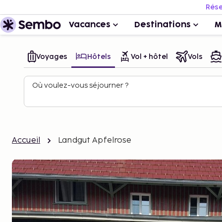
Rése
Vacances
Destinations
M
Voyages
Hôtels
Vol + hôtel
Vols
Où voulez-vous séjourner ?
Accueil
Landgut Apfelrose