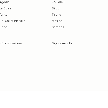
Agadir
Ko Samui
Le Caire
Séoul
Turku
Tirana
Hô-Chi-Minh-Ville
Mexico
Hanoï
Sarande
Hôtels familiaux
Séjour en ville