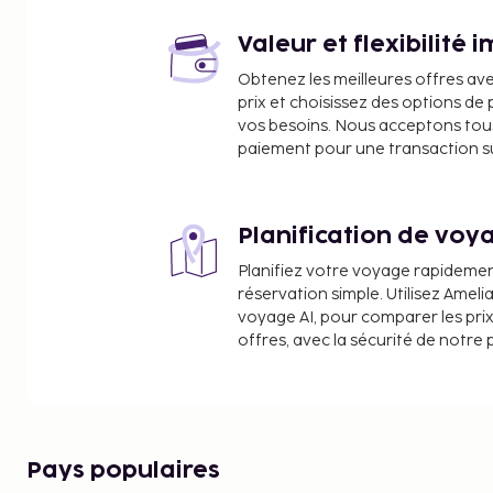
Église du château de Friedrichshafen - 4,2 km
Centre culturel Graf-Zeppelin-Haus - 4,2 km
Valeur et flexibilité 
Promenade de Friedrichshafen - 4,2 km
Obtenez les meilleures offres av
Installation artistique Klangschiff - 4,5 km
prix et choisissez des options d
Fontaine Buchhorn - 4,9 km
vos besoins. Nous acceptons tou
Port de Friedrichshafen - 5,5 km
paiement pour une transaction sûr
Musée Zeppelin - 5,7 km
Chemin de Haute-Souabe de la Souabe - 5,7 km
Terminal ferry de Friedrichshafen - 5,7 km
Planification de voya
Point de vue Moleturm - 5,7 km
Planifiez votre voyage rapideme
Tour à Vélo Friedrichshafen - 5,9 km
réservation simple. Utilisez Ameli
Les aéroports les plus proches de l'hébergement s
voyage AI, pour comparer les prix
offres, avec la sécurité de notre 
Aéroport de Friedrichshafen - Lac de Constance (
Aéroport de St. Gallen - Altenrhein (ACH) - 68,9 km
Aéroport de Zurich (ZRH) - 98,3 km
Les équipements et services proposés incluent un 
une consigne à bagages et du café dans les espa
Pays populaires
gratuit est disponible dans l'enceinte de l'héber