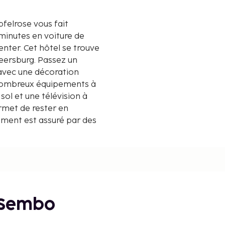
felrose vous fait
 minutes en voiture de
e trouve
Meersburg. Passez un
avec une décoration
 nombreux équipements à
ol et une télévision à
ermet de rester en
ement est assuré par des
offerts par
inérale (offerte). Le
istances sont affichées au
 Sembo