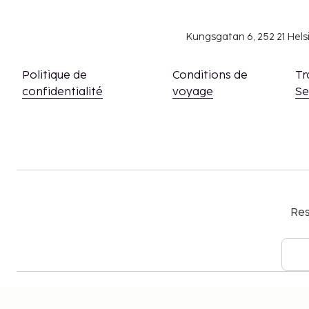
personne, par nuit pour les adultes ; 1.40 EUR p
voyageurs de 6 à 17 ans. Cette taxe ne s'appli
Kungsgatan 6, 252 21 Hel
moins de 6 ans.
Nous avons indiqué tous les frais dont l'hébergeme
Politique de
Conditions de
Tr
confidentialité
voyage
S
Pour les massages, les réservations doivent ê
contactant cet hôtel avant votre arrivée, au
fournies dans la confirmation de réservation.
Res