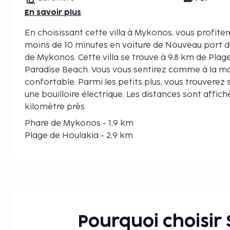
En savoir plus
En choisissant cette villa à Mykonos, vous profiter
moins de 10 minutes en voiture de Nouveau port 
de Mykonos. Cette villa se trouve à 9,8 km de Plage d'Ornos et à 11,7 km de
Paradise Beach. Vous vous sentirez comme à la mai
confortable. Parmi les petits plus, vous trouverez 
une bouilloire électrique. Les distances sont affic
kilomètre près
Phare de Mykonos - 1,9 km
Plage de Houlakia - 2,9 km
Plage d'Agios Stefanos - 3,2 km
Nouveau port de Mykonos - 4,2 km
Plage de Tourlos - 4,2 km
Vieux port de Mykonos - 5,7 km
Musée archéologique de Mykonos - 5,8 km
Rue Matoyianni - 6,2 km
Pourquoi choisir
Bibliothèque de Mykonos - 6,2 km