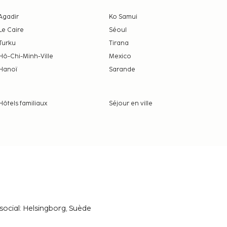
Agadir
Ko Samui
Le Caire
Séoul
Turku
Tirana
Hô-Chi-Minh-Ville
Mexico
Hanoï
Sarande
Hôtels familiaux
Séjour en ville
social: Helsingborg, Suède