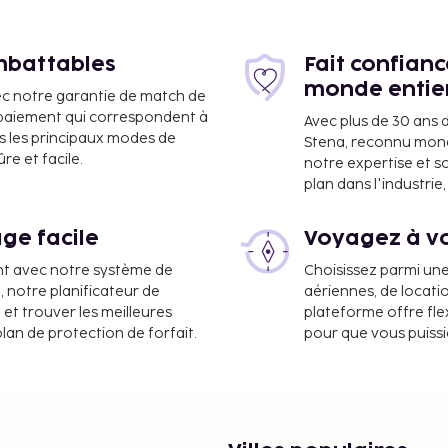
imbattables
Fait confian
monde entie
ec notre garantie de match de
e paiement qui correspondent à
Avec plus de 30 ans 
s les principaux modes de
Stena, reconnu mon
ont :
e et facile.
notre expertise et s
km
plan dans l'industri
ge facile
Voyagez à vo
jardin et des nombreux
nt avec notre système de
Choisissez parmi un
ergement, notamment des
a, notre planificateur de
aériennes, de locati
 et trouver les meilleures
plateforme offre flex
plan de protection de forfait.
pour que vous puiss
nt. Ces frais peuvent
place. Cette taxe est
lle ne s'applique pas