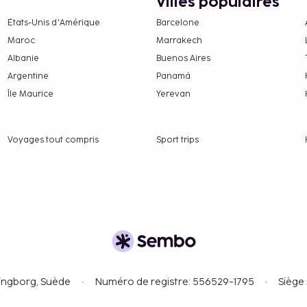
ons peuvent s'appliquer.
Villes populaires
ergement aux
États-Unis d'Amérique
Barcelone
réservation.
Maroc
Marrakech
1 mars, 0.50 EUR par
Albanie
Buenos Aires
Argentine
Panamá
obre, 2.00 EUR par
Île Maurice
Yerevan
nt nous a fait part.
Voyages tout compris
Sport trips
, les transactions en
 peuvent pas dépasser
ontacter l'hébergement
 de réservation.
pris dans le tarif de
singborg, Suède
Numéro de registre: 556529-1795
Siège 