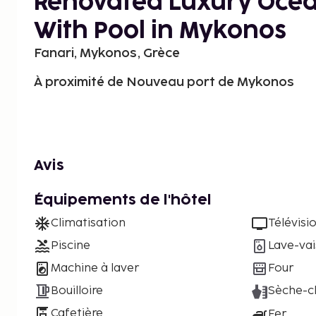
Renovated Luxury Ocea
With Pool in Mykonos
Fanari, Mykonos, Grèce
À proximité de Nouveau port de Mykonos
Avis
Équipements de l'hôtel
Climatisation
Télévisi
Piscine
Lave-vai
Machine à laver
Four
Bouilloire
Sèche-c
Cafetière
Fer