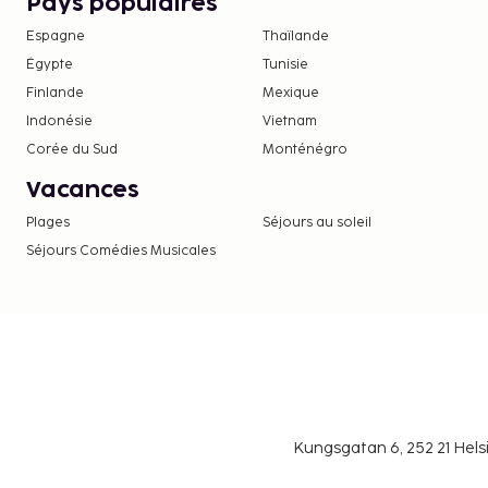
toute l'année. D'autres exemptions ou réducti
Pays populaires
Pour plus de détails, veuillez contacter l'héb
Espagne
Thaïlande
coordonnées figurant dans la confirmation de 
Égypte
Tunisie
Taxe prélevée par la ville : du 1 novembre au 3
Finlande
Mexique
hébergement, par nuit.
Indonésie
Vietnam
Taxe prélevée par la ville : du 1 avril au 31 oct
Corée du Sud
Monténégro
hébergement, par nuit.
Vacances
Nous avons indiqué tous les frais dont l'hébergeme
Plages
Séjours au soleil
Conformément aux réglementations nationales
Séjours Comédies Musicales
espèces effectuées dans cet hébergement ne
500 EUR. Pour plus d'informations, veuillez c
aux coordonnées figurant dans la confirmation
Des frais obligatoires liés au ménage sont com
location de cet hébergement.
Kungsgatan 6, 252 21 Hel