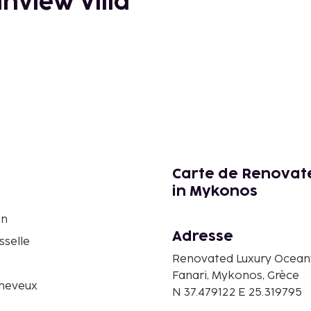
nview Villa
Carte de Renovate
in Mykonos
on
Adresse
sselle
Renovated Luxury Oceanv
Fanari, Mykonos, Grèce
heveux
N 37.479122 E 25.319795