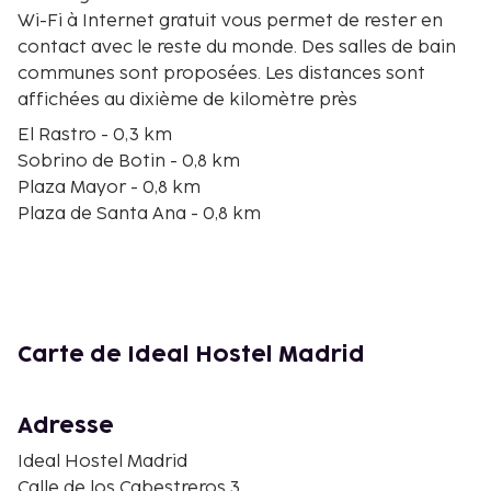
Wi-Fi à Internet gratuit vous permet de rester en
contact avec le reste du monde. Des salles de bain
communes sont proposées. Les distances sont
affichées au dixième de kilomètre près
El Rastro - 0,3 km
Sobrino de Botin - 0,8 km
Plaza Mayor - 0,8 km
Plaza de Santa Ana - 0,8 km
Musée national centre d’art Reina Sofía - 0,9 km
Calle de Preciados - 0,9 km
Marché de San Miguel - 0,9 km
Place Puerta del Sol - 1 km
Rue d’Alcalá - 1 km
Carte de Ideal Hostel Madrid
Statue El Oso y el Madroño - 1 km
Hôtel de ville - 1 km
Porte de Tolède - 1 km
Adresse
Plaza de la Villa - 1,1 km
Ideal Hostel Madrid
Plaza de Oriente - 1,3 km
Calle de los Cabestreros 3