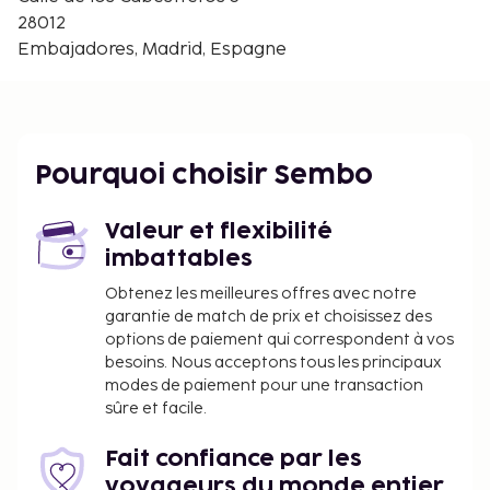
Cathédrale de l’Almudena - 1,3 km
28012
L'aéroport principal le plus proche est : Aéroport
Embajadores, Madrid, Espagne
Adolfo-Suárez de Madrid-Barajas (MAD) - 21,6 km
La réception n'est pas ouverte en continu.Cet
hébergement fera l'objet de travaux de rénovation
du 25 novembre 2025 au 24 novembre 2027 (la date
Pourquoi choisir Sembo
de fin des travaux n'est pas définitive). Les espaces
concernés sont les suivants :
Valeur et flexibilité
Partie extérieure de l'hébergement
imbattables
Réception
Chambres
Obtenez les meilleures offres avec notre
garantie de match de prix et choisissez des
Hall d'entrée
options de paiement qui correspondent à vos
Hall
besoins. Nous acceptons tous les principaux
modes de paiement pour une transaction
Cette auberge de jeunesse mettra tout en œuvre
sûre et facile.
pour minimiser les nuisances sonores et le
dérangement pendant les rénovations.
Fait confiance par les
Conformément aux réglementations
voyageurs du monde entier