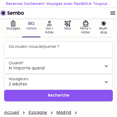
Réservez facilement. Voyagez avec flexibilité. Toujours au meilleur prix.
Voyages
Hôtels
Vol +
Vols
Ferry +
Multi-
hôtel
Hôtel
stop
Où voulez-vous séjourner ?
Quand?
N'importe quand
Voyageurs
2 adultes
Recherche
Accueil
Espagne
Madrid