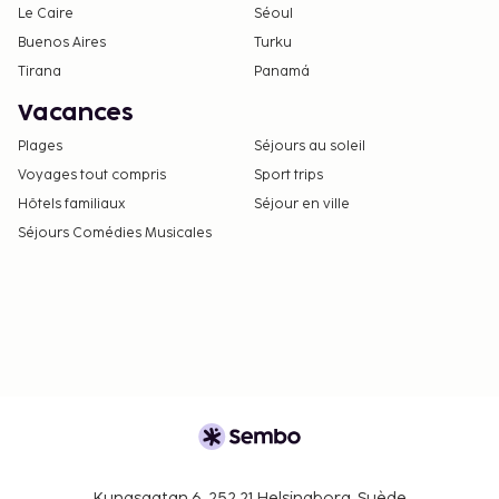
Le Caire
Séoul
Buenos Aires
Turku
Tirana
Panamá
Vacances
Plages
Séjours au soleil
Voyages tout compris
Sport trips
Hôtels familiaux
Séjour en ville
Séjours Comédies Musicales
Kungsgatan 6, 252 21 Helsingborg, Suède