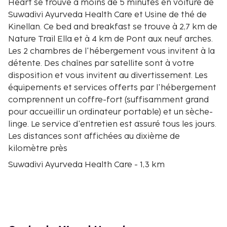
Heart se trouve à moins de 5 minutes en voiture de
Suwadivi Ayurveda Health Care et Usine de thé de
Kinellan. Ce bed and breakfast se trouve à 2,7 km de
Nature Trail Ella et à 4 km de Pont aux neuf arches.
Les 2 chambres de l'hébergement vous invitent à la
détente. Des chaînes par satellite sont à votre
disposition et vous invitent au divertissement. Les
équipements et services offerts par l'hébergement
comprennent un coffre-fort (suffisamment grand
pour accueillir un ordinateur portable) et un sèche-
linge. Le service d'entretien est assuré tous les jours.
Les distances sont affichées au dixième de
kilomètre près
Suwadivi Ayurveda Health Care - 1,3 km
Usine de thé de Kinellan - 1,5 km
Nature Trail Ella - 2,2 km
Kital Ella Waterfall - 2,3 km
Ravana's Cave - 3,1 km
Pont aux neuf arches - 3,1 km