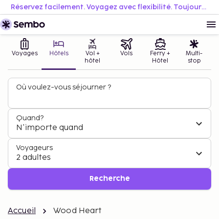
Réservez facilement. Voyagez avec flexibilité. Toujours au meilleur prix.
Voyages
Hôtels
Vol +
Vols
Ferry +
Multi-
hôtel
Hôtel
stop
Où voulez-vous séjourner ?
Quand?
N'importe quand
Voyageurs
2 adultes
Recherche
Accueil
Wood Heart