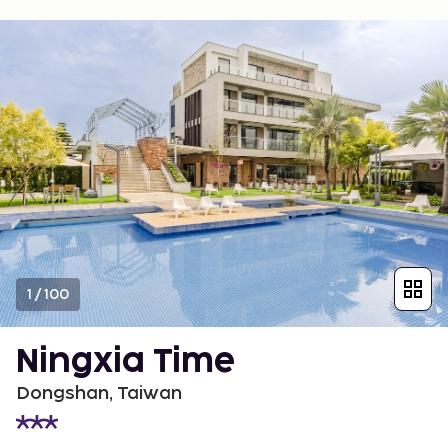
1
/
100
Ningxia Time
Dongshan, Taiwan