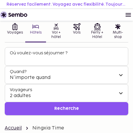
Réservez facilement. Voyagez avec flexibilité. Toujours au meilleur prix.
Voyages
Hôtels
Vol +
Vols
Ferry +
Multi-
hôtel
Hôtel
stop
Où voulez-vous séjourner ?
Quand?
N'importe quand
Voyageurs
2 adultes
Recherche
Accueil
Ningxia Time