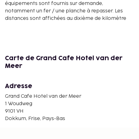
équipements sont fournis sur demande,
notamment un fer / une planche à repasser. Les
distances sont affichées au dixième de kilomètre
près
Musée d'agriculture De Brink - 11,1 km
Mer des Wadden - 12,5 km
Jardin botanique De Kruidhof - 13,6 km
Parc national de Lauwersmeer - 13,9 km
Carte de Grand Cafe Hotel van der
Musée Fiskerhuske - 14,5 km
Meer
Lauwersmeer - 14,5 km
Nieuwe Robbengat - 19,2 km
Adresse
Nieuwe Robbengat - 19,2 km
WEC Mer des Wadden - 19,2 km
Grand Cafe Hotel van der Meer
Parc de Plein Air Aventoer - 19,8 km
1 Woudweg
Lac Burgumer Mar - 19,8 km
9101 VH
Aqua Zoo Friesland - 23,3 km
Dokkum, Frise, Pays-Bas
LevelRacing - 24,6 km
Stade de Cambuur - 26,3 km