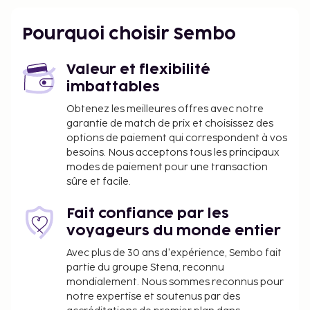
Musée de la Résistance - 27,1 km
L'aéroport principal le plus proche est : Aéroport de
Pourquoi choisir Sembo
Groningen Eelde (GRQ) - 77,7 km
La réception n'est pas ouverte en continu. Vous
Valeur et flexibilité
pourrez reprendre des forces à restaurant ou dans
imbattables
un des un café de cet hôtel. Pour bien finir la
Obtenez les meilleures offres avec notre
journée, vous trouverez sur place un bar / salon. Un
garantie de match de prix et choisissez des
petit déjeuner continental est servi en semaine de
options de paiement qui correspondent à vos
07 h 00 à 10 h 00 et le week-end de 08 h 00 à
besoins. Nous acceptons tous les principaux
10 h 30 (en supplément). L'organisation le comité de
modes de paiement pour une transaction
tourisme nationale (Pays-Bas) n'a attribué aucune
sûre et facile.
notation à cet hébergement. Pour vous guider, nous
vous fournissons une note basée sur notre propre
Fait confiance par les
système d'évaluation.
voyageurs du monde entier
Vous devrez payer les frais suivants à
Avec plus de 30 ans d'expérience, Sembo fait
l’hébergement. Ces frais peuvent comprendre les
partie du groupe Stena, reconnu
mondialement. Nous sommes reconnus pour
taxes applicables :
notre expertise et soutenus par des
Taxe prélevée par la ville : 2.00 EUR par