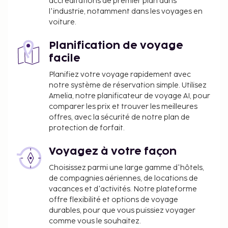
accréditations de premier plan dans
personne et par nuit. Cette taxe ne s'applique
l'industrie, notamment dans les voyages en
pas aux enfants de moins de 13 ans.
voiture.
Nous avons indiqué tous les frais dont
Planification de voyage
l'hébergement nous a fait part.
facile
Le petit déjeuner continental coûte environ
Planifiez votre voyage rapidement avec
15 EUR par adulte et environ 7.50 EUR par
notre système de réservation simple. Utilisez
enfant.
Amelia, notre planificateur de voyage AI, pour
comparer les prix et trouver les meilleures
La liste ci-dessus peut ne pas être exhaustive. Les
offres, avec la sécurité de notre plan de
frais et acomptes peuvent être mentionnés hors
protection de forfait.
taxe et sont soumis à modification.
Voyagez à votre façon
Les animaux de compagnie, y compris les
Choisissez parmi une large gamme d'hôtels,
animaux d'assistance, ne sont pas acceptés
de compagnies aériennes, de locations de
dans cet hébergement.
vacances et d'activités. Notre plateforme
offre flexibilité et options de voyage
durables, pour que vous puissiez voyager
comme vous le souhaitez.