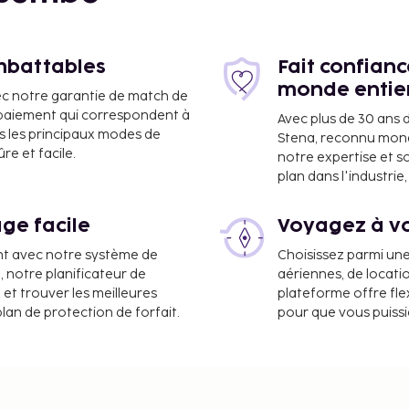
imbattables
Fait confian
monde entie
ec notre garantie de match de
e paiement qui correspondent à
Avec plus de 30 ans 
s les principaux modes de
Stena, reconnu mon
e et facile.
notre expertise et s
plan dans l'industri
ge facile
Voyagez à vo
 de Kangra Gaggal (DHM) -
nt avec notre système de
Choisissez parmi un
a, notre planificateur de
aériennes, de locati
e réception ouverte 24
 et trouver les meilleures
plateforme offre flex
s espaces communs. Un
plan de protection de forfait.
pour que vous puiss
l'hébergement. La détente
isirs disponibles dans
en saison, ou admirez la
 délicieux repas au