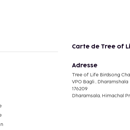
Carte de Tree of L
Adresse
Tree of Life Birdsong Cha
VPO Bagli , Dharamshala
176209
Dharamsala, Himachal Pr
e
e
on