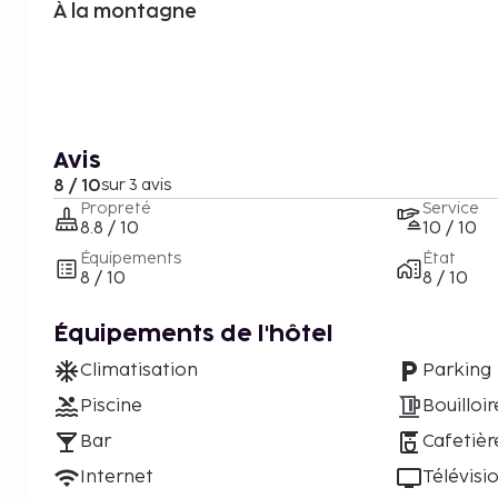
À la montagne
Avis
8 / 10
sur 3 avis
Propreté
Service
8.8 / 10
10 / 10
Équipements
État
8 / 10
8 / 10
Équipements de l'hôtel
Climatisation
Parking
Piscine
Bouilloir
Bar
Cafetièr
Internet
Télévisi