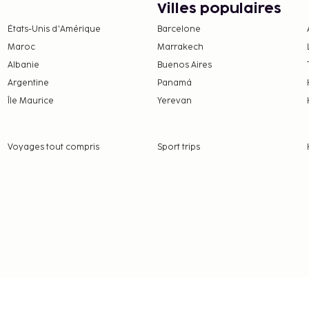
fitant du service d'étage
Villes populaires
ique.
États-Unis d'Amérique
Barcelone
nt. Ces frais peuvent
Maroc
Marrakech
Albanie
Buenos Aires
0 INR
Argentine
Panamá
Île Maurice
Yerevan
nt nous a fait part.
t par nuit
Voyages tout compris
Sport trips
 frais et acomptes
 à modification.
bre.
2 appareil(s).