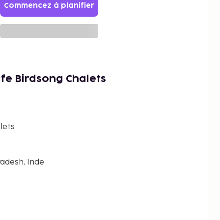
Commencez à planifier
ife Birdsong Chalets
lets
adesh, Inde