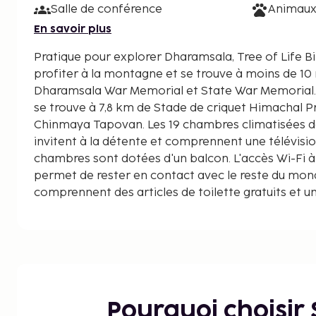
Salle de conférence
Animaux
En savoir plus
Pratique pour explorer Dharamsala, Tree of Life Bi
profiter à la montagne et se trouve à moins de 10
Dharamsala War Memorial et State War Memorial. Ce complexe touristiqu
se trouve à 7,8 km de Stade de criquet Himachal P
Chinmaya Tapovan. Les 19 chambres climatisées 
invitent à la détente et comprennent une télévision
chambres sont dotées d'un balcon. L'accès Wi-Fi à 
permet de rester en contact avec le reste du mond
comprennent des articles de toilette gratuits et u
distances sont affichées au dixième de kilomètre 
Dharamsala War Memorial - 7,8 km
Stade de criquet Himachal Pradesh - 7,8 km
State War Memorial - 7,8 km
Chinmaya Tapovan - 9,2 km
Tea Garden - 9,3 km
Pourquoi choisir