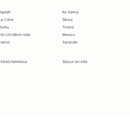
Agadir
Ko Samui
Le Caire
Séoul
Turku
Tirana
Hô-Chi-Minh-Ville
Mexico
Hanoï
Sarande
Hôtels familiaux
Séjour en ville