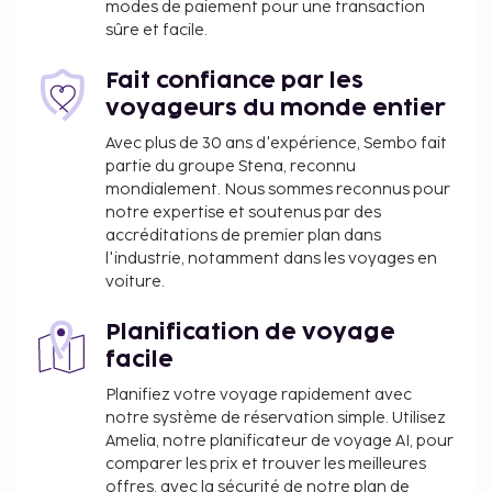
et comprenant un espace de conférence. Un
modes de paiement pour une transaction
parking avec voiturier est disponible dans l'enceinte
sûre et facile.
de l'hébergement. Prenez un délicieux repas au
restaurant et comblez tous vos petits creux en
Fait confiance par les
profitant du service d'étage (horaires limités)
voyageurs du monde entier
proposé par cet hôtel.
Avec plus de 30 ans d'expérience, Sembo fait
partie du groupe Stena, reconnu
mondialement. Nous sommes reconnus pour
notre expertise et soutenus par des
accréditations de premier plan dans
l'industrie, notamment dans les voyages en
voiture.
Planification de voyage
facile
Planifiez votre voyage rapidement avec
notre système de réservation simple. Utilisez
Amelia, notre planificateur de voyage AI, pour
comparer les prix et trouver les meilleures
offres, avec la sécurité de notre plan de