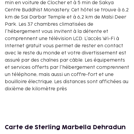
min en voiture de Clocher et à 5 min de Sakya
Centre Buddhist Monastery. Cet hôtel se trouve à 6,2
km de Sai Darbar Temple et à 6,2 km de Malsi Deer
Park. Les 37 chambres climatisées de
l'hébergement vous invitent à la détente et
comprennent une télévision LCD. L'accès Wi-Fi à
Internet gratuit vous permet de rester en contact
avec le reste du monde et votre divertissement est
assuré par des chaînes par câble. Les équipements
et services offerts par l'hébergement comprennent
un téléphone, mais aussi un coffre-fort et une
bouilloire électrique. Les distances sont affichées au
dixième de kilomètre près
Clocher - 2,7 km
Sakya Centre Buddhist Monastery - 5,3 km
Sai Darbar Temple - 6,2 km
Malsi Deer Park - 6,2 km
Bhatta Falls - 6,7 km
Carte de Sterling Marbella Dehradun