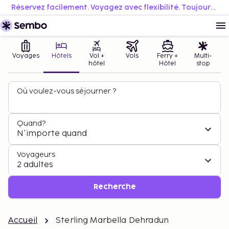
Réservez facilement. Voyagez avec flexibilité. Toujours au meilleur prix.
Voyages
Hôtels
Vol +
Vols
Ferry +
Multi-
hôtel
Hôtel
stop
Où voulez-vous séjourner ?
Quand?
N'importe quand
Voyageurs
2 adultes
Recherche
Accueil
Sterling Marbella Dehradun