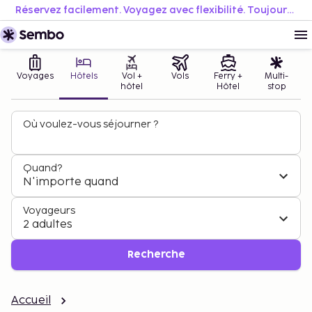
Réservez facilement. Voyagez avec flexibilité. Toujours au meilleur prix.
Voyages
Hôtels
Vol +
Vols
Ferry +
Multi-
hôtel
Hôtel
stop
Où voulez-vous séjourner ?
Quand?
N'importe quand
Voyageurs
2 adultes
Recherche
Accueil