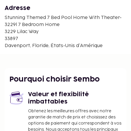
Posner Village - 11,5 km
USA Water Ski & Wake Sports Foundation Hall of
Adresse
Fame Museum - 11,6 km
Stunning Themed 7 Bed Pool Home With Theater-
Mighty Jungle Golf - 11,9 km
3229l 7 Bedroom Home
Complexe de loisirs Walt Disney World® Resort - 12,1
3229 Lilac Way
km
33897
Les aéroports les plus proches de l'hébergement
Davenport, Floride, États-Unis d'Amérique
sont :
Aéroport de Kissimmee Gateway (ISM) - 29,4 km
Aéroport international d'Orlando (MCO) - 57,3 km
Aéroport international de Lakeland (LAL) - 62,7 km
Pourquoi choisir Sembo
L’hébergement est gratuit pour les enfants qui
occupent la même chambre que leurs parents
Valeur et flexibilité
ou tuteurs et qui utilisent la literie en place.
imbattables
Modes de paiement sans espèces disponibles
pour toutes les transactions.
Obtenez les meilleures offres avec notre
garantie de match de prix et choisissez des
options de paiement qui correspondent à vos
besoins. Nous acceptons tous les principaux