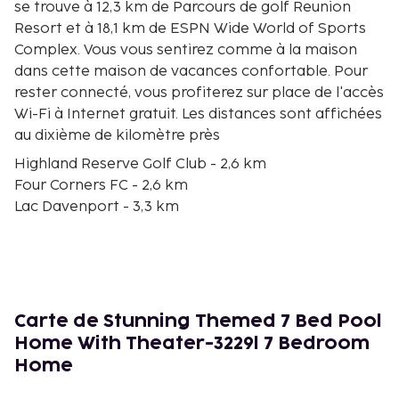
se trouve à 12,3 km de Parcours de golf Reunion
Resort et à 18,1 km de ESPN Wide World of Sports
Complex. Vous vous sentirez comme à la maison
dans cette maison de vacances confortable. Pour
rester connecté, vous profiterez sur place de l'accès
Wi-Fi à Internet gratuit. Les distances sont affichées
au dixième de kilomètre près
Highland Reserve Golf Club - 2,6 km
Four Corners FC - 2,6 km
Lac Davenport - 3,3 km
Parc régional du nord-est - 3,4 km
Parc aquatique Surfari - 8,8 km
ChampionsGate Golf Club - 9,8 km
Orange Lake Golf - 9,9 km
Mini-golf Bonanza Golf & Gifts - 10,3 km
Carte de Stunning Themed 7 Bed Pool
Parcours Jack Nicklaus - 10,9 km
Home With Theater-3229l 7 Bedroom
Mystic Dunes Golf Club - 11 km
Home
Island H2O Live! - 11,3 km