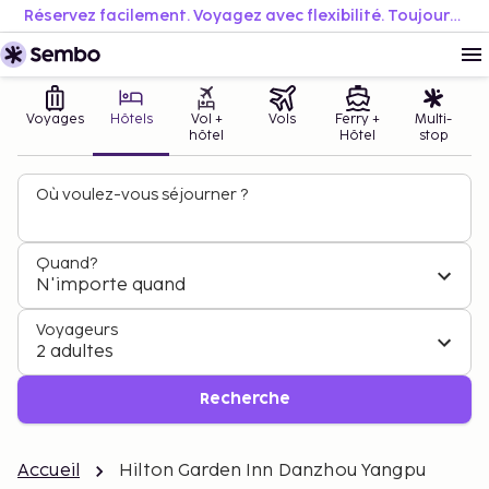
Réservez facilement. Voyagez avec flexibilité. Toujours au meilleur prix.
Voyages
Hôtels
Vol +
Vols
Ferry +
Multi-
hôtel
Hôtel
stop
Où voulez-vous séjourner ?
Quand?
N'importe quand
Voyageurs
2 adultes
Recherche
Accueil
Hilton Garden Inn Danzhou Yangpu