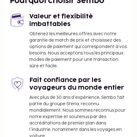
Pourquoi choisir Sembo
supplément. La catégorie de l’hébergement, fournie
par notre système d’évaluation, est basée sur le
Valeur et flexibilité
type d’hébergement, les équipements et les
imbattables
services.
Obtenez les meilleures offres avec notre
garantie de match de prix et choisissez des
options de paiement qui correspondent à vos
besoins. Nous acceptons tous les principaux
modes de paiement pour une transaction
sûre et facile.
Fait confiance par les
voyageurs du monde entier
Avec plus de 30 ans d'expérience, Sembo fait
partie du groupe Stena, reconnu
mondialement. Nous sommes reconnus pour
notre expertise et soutenus par des
accréditations de premier plan dans
l'industrie, notamment dans les voyages en
voiture.