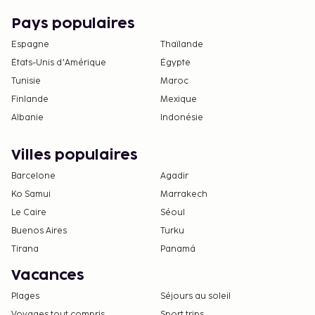
Pays populaires
Espagne
Thaïlande
États-Unis d'Amérique
Égypte
Tunisie
Maroc
Finlande
Mexique
Albanie
Indonésie
Villes populaires
Barcelone
Agadir
Ko Samui
Marrakech
Le Caire
Séoul
Buenos Aires
Turku
Tirana
Panamá
Vacances
Plages
Séjours au soleil
Voyages tout compris
Sport trips