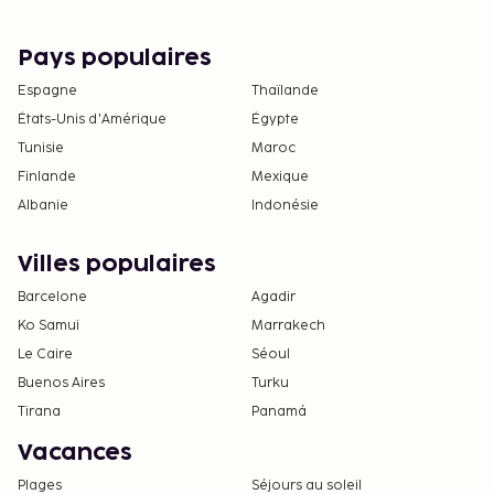
Pays populaires
Espagne
Thaïlande
États-Unis d'Amérique
Égypte
Tunisie
Maroc
Finlande
Mexique
Albanie
Indonésie
Villes populaires
Barcelone
Agadir
Ko Samui
Marrakech
Le Caire
Séoul
Buenos Aires
Turku
Tirana
Panamá
Vacances
Plages
Séjours au soleil