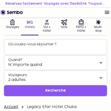
Réservez facilement. Voyagez avec flexibilité. Toujours au meilleur prix.
Voyages
Hôtels
Vol +
Vols
Ferry +
Multi-
hôtel
Hôtel
stop
Où voulez-vous séjourner ?
Quand?
N'importe quand
Voyageurs
2 adultes
Recherche
Accueil
Legacy Star Hotel Chuka