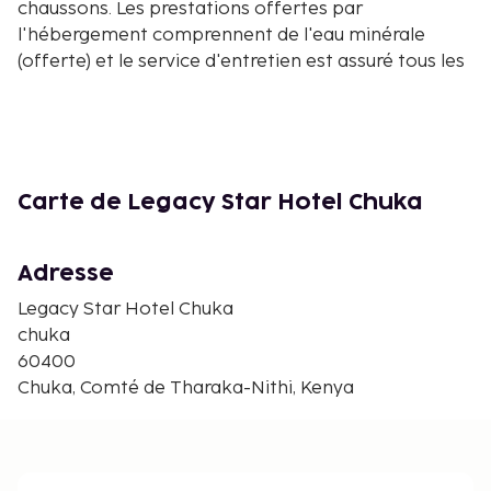
chaussons. Les prestations offertes par
l'hébergement comprennent de l'eau minérale
(offerte) et le service d'entretien est assuré tous les
jours. Les distances sont affichées au dixième de
kilomètre près
Université de Chuka - 2,9 km
Hôpital général d'Embu - 38,8 km
Campus de l'université d'Embu - 40,1 km
Carte de Legacy Star Hotel Chuka
Stade Kobil Embu - 40,8 km
Un parking gratuit est disponible dans l'enceinte de
Adresse
l'hébergement. Legacy Star Hotel Chuka vous invite
Legacy Star Hotel Chuka
à découvrir son restaurant. Un petit déjeuner
chuka
continental gratuit est servi tous les jours de 07 h 30
60400
à 09 h 30.
Chuka, Comté de Tharaka-Nithi, Kenya