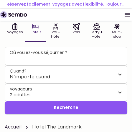
Réservez facilement. Voyagez avec flexibilité. Toujours au meilleur prix.
Voyages
Hôtels
Vol +
Vols
Ferry +
Multi-
hôtel
Hôtel
stop
Où voulez-vous séjourner ?
Quand?
N'importe quand
Voyageurs
2 adultes
Recherche
Accueil
Hotel The Landmark