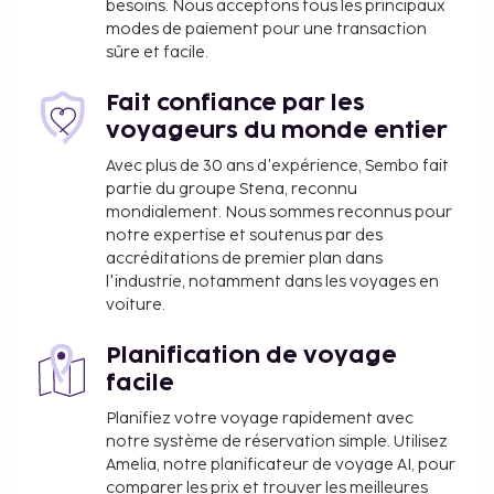
besoins. Nous acceptons tous les principaux
Wi-Fi à Internet gratuit, un service de conciergerie
modes de paiement pour une transaction
et un service d'organisation de mariages. Hotel The
sûre et facile.
Landmark vous invite à découvrir son restaurant. Un
petit déjeuner buffet gratuit est servi tous les jours
Fait confiance par les
de 08 h 00 à 10 h 00.
voyageurs du monde entier
Lit d'appoint : 600.0 INR par jour
Avec plus de 30 ans d'expérience, Sembo fait
partie du groupe Stena, reconnu
La liste ci-dessus peut ne pas être exhaustive. Les
mondialement. Nous sommes reconnus pour
frais et acomptes peuvent être mentionnés hors
notre expertise et soutenus par des
taxe et sont soumis à modification.
accréditations de premier plan dans
l'industrie, notamment dans les voyages en
voiture.
Planification de voyage
facile
Planifiez votre voyage rapidement avec
notre système de réservation simple. Utilisez
Amelia, notre planificateur de voyage AI, pour
comparer les prix et trouver les meilleures