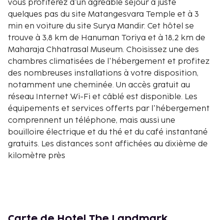
vous profiterez d'un agréable séjour à juste
quelques pas du site Matangesvara Temple et à 3
min en voiture du site Surya Mandir. Cet hôtel se
trouve à 3,8 km de Hanuman Toriya et à 18,2 km de
Maharaja Chhatrasal Museum. Choisissez une des
chambres climatisées de l'hébergement et profitez
des nombreuses installations à votre disposition,
notamment une cheminée. Un accès gratuit au
réseau Internet Wi-Fi et câblé est disponible. Les
équipements et services offerts par l'hébergement
comprennent un téléphone, mais aussi une
bouilloire électrique et du thé et du café instantané
gratuits. Les distances sont affichées au dixième de
kilomètre près
Matangesvara Temple - 0,2 km
Surya Mandir - 3,1 km
Hanuman Toriya - 4 km
Maharaja Chhatrasal Museum - 18,2 km
Shri Bageshwar Balaji - 23,9 km
Carte de Hotel The Landmark