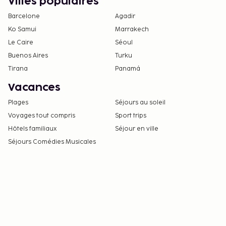
Villes populaires
Barcelone
Agadir
Ko Samui
Marrakech
Le Caire
Séoul
Buenos Aires
Turku
Tirana
Panamá
Vacances
Plages
Séjours au soleil
Voyages tout compris
Sport trips
Hôtels familiaux
Séjour en ville
Séjours Comédies Musicales