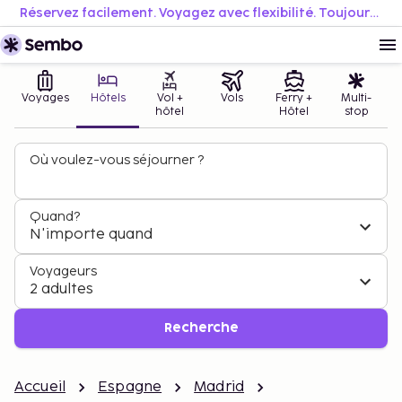
Réservez facilement. Voyagez avec flexibilité. Toujours au meilleur prix.
Voyages
Hôtels
Vol +
Vols
Ferry +
Multi-
hôtel
Hôtel
stop
Où voulez-vous séjourner ?
Quand?
N'importe quand
Voyageurs
2 adultes
Recherche
Accueil
Espagne
Madrid