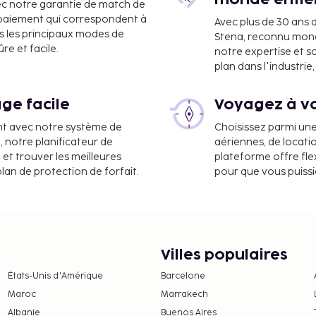
monde entie
ec notre garantie de match de
e paiement qui correspondent à
Avec plus de 30 ans 
 Adolfo-Suárez de Madrid-
s les principaux modes de
Stena, reconnu mon
e et facile.
notre expertise et s
plan dans l'industri
sponible dans l'enceinte
ge facile
Voyagez à vo
, les transactions en
 peuvent pas dépasser
nt avec notre système de
Choisissez parmi un
contacter l'hébergement
a, notre planificateur de
aériennes, de locati
 de réservation.
 et trouver les meilleures
plateforme offre flex
plan de protection de forfait.
pour que vous puiss
pris dans le tarif de
es professionnels.
és de départ sans contact
Villes populaires
États-Unis d'Amérique
Barcelone
Maroc
Marrakech
Albanie
Buenos Aires