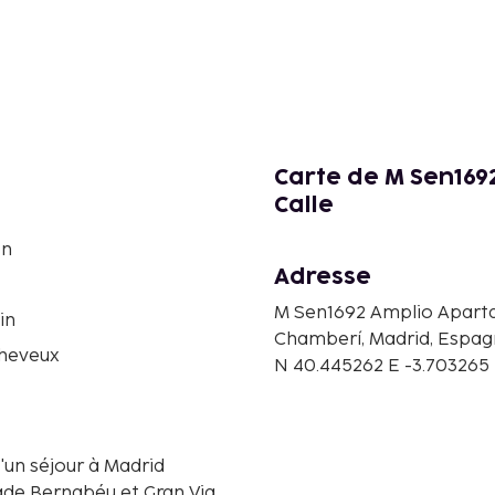
Carte de M Sen169
Calle
on
Adresse
M Sen1692 Amplio Aparta
in
Chamberí, Madrid, Espa
heveux
N 40.445262 E -3.703265
'un séjour à Madrid
ade Bernabéu et Gran Via.