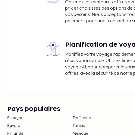
Obtenez les meilleures offres av
Place d'Espagne - 2,9 km
prix et choisissez des options d
L'aéroport principal le plus proche est : Aéroport
vos besoins. Nous acceptons tou
Barajas (MAD) - 14,4 km
paiement pour une transaction sûr
Un parking payant sans service de voiturier est di
de l'hébergement.
Planification de voya
Conformément aux réglementations nationales
espèces effectuées dans cet hébergement ne
Planifiez votre voyage rapideme
1000 EUR. Pour plus d'informations, veuillez 
réservation simple. Utilisez Ameli
aux coordonnées figurant dans la confirmation
voyage AI, pour comparer les prix
offres, avec la sécurité de notre 
Des frais obligatoires liés au ménage sont com
location de cet hébergement.
L'entretien de cet hébergement est confié à d
Formalités d'arrivée sans contact et formalit
disponibles.
Pays populaires
Espagne
Thaïlande
Égypte
Tunisie
Finlande
Mexique