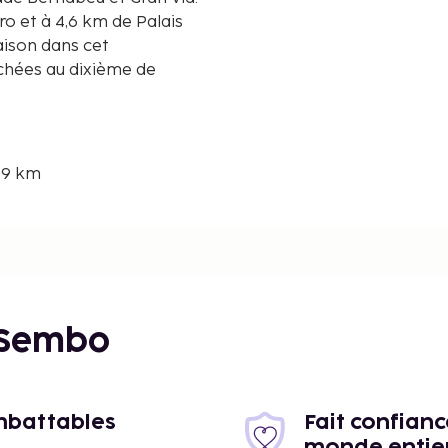
o et à 4,6 km de Palais
aison dans cet
chées au dixième de
1,9 km
km
 Sembo
imbattables
Fait confian