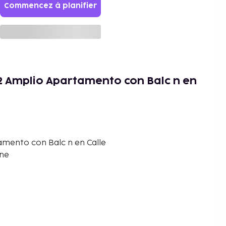
Commencez à planifier
2 Amplio Apartamento con Balc n en
mento con Balc n en Calle
gne