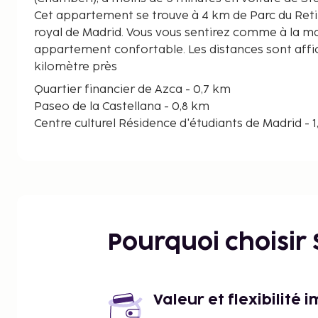
Cet appartement se trouve à 4 km de Parc du Retir
royal de Madrid. Vous vous sentirez comme à la m
appartement confortable. Les distances sont affi
kilomètre près
Quartier financier de Azca - 0,7 km
Paseo de la Castellana - 0,8 km
Centre culturel Résidence d'étudiants de Madrid - 
Stade Bernabéu - 1,9 km
Hôpital universitaire Fundacion Jimenez Diaz - 2 
Milla de Oro - 2,1 km
Université Comillas Pontifical - 2,3 km
Ambassade américaine - 2,4 km
Calle de la Princesa - 2,4 km
Pourquoi choisir
Parc de l’Ouest - 2,5 km
Campus universitaire de Moncloa - 2,6 km
Centre commercial ABC Serrano - 2,6 km
Université Complutense de Madrid - 2,7 km
Valeur et flexibilité 
Plaza de Chueca - 2,8 km