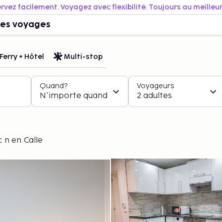
rvez facilement. Voyagez avec flexibilité. Toujours au meilleur 
es voyages
Ferry + Hôtel
Multi-stop
Quand?
Voyageurs
N'importe quand
2 adultes
n en Calle