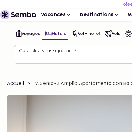
Rése
Vacances
Destinations
M
Voyages
Hôtels
Vol + hôtel
Vols
Où voulez-vous séjourner ?
Accueil
M Sen1692 Amplio Apartamento con Balc 