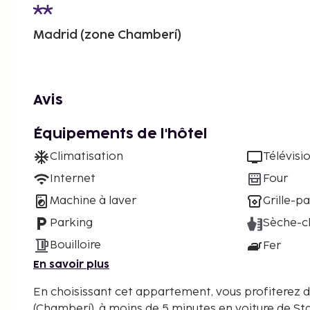
Madrid (zone Chamberí)
Avis
Équipements de l'hôtel
Climatisation
Télévisi
Internet
Four
Machine à laver
Grille-pa
Parking
Sèche-c
Bouilloire
Fer
En savoir plus
En choisissant cet appartement, vous profiterez d
(Chamberí), à moins de 5 minutes en voiture de St