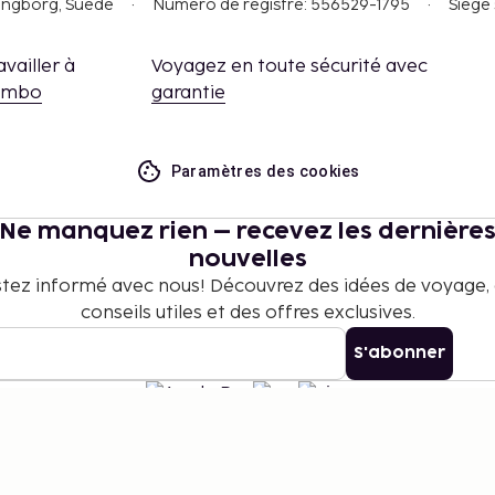
singborg, Suède
Numéro de registre: 556529-1795
Siège 
availler à
Voyagez en toute sécurité avec
embo
garantie
Paramètres des cookies
Ne manquez rien – recevez les dernière
nouvelles
tez informé avec nous! Découvrez des idées de voyage,
conseils utiles et des offres exclusives.
S'abonner
©
2026
Stena Line Travel Group AB