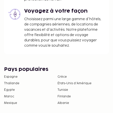
effectuées dans cet hébergement ne peuvent
pas dépasser 1000 EUR. Pour plus
Voyagez à votre façon
d'informations, veuillez contacter
Choisissez parmi une large gamme d'hôtels,
l'hébergement aux coordonnées figurant dans
de compagnies aériennes, de locations de
la confirmation de réservation.
vacances et d'activités. Notre plateforme
La piscine est ouverte entre mai et septembre.
offre flexibilité et options de voyage
durables, pour que vous puissiez voyager
comme vous le souhaitez.
Pays populaires
Espagne
Grèce
Thaïlande
États-Unis d'Amérique
Égypte
Tunisie
Maroc
Finlande
Mexique
Albanie