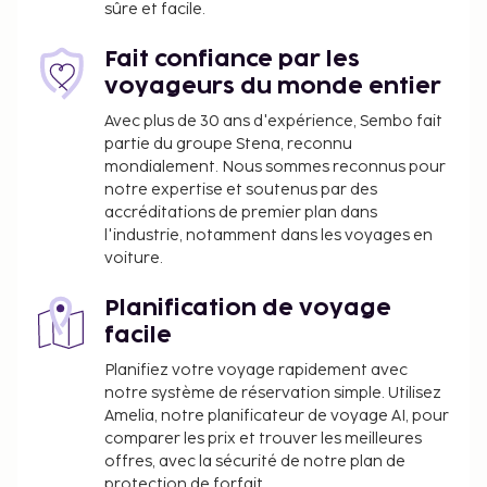
les jours de 08 h 00 à 10 h 30 moyennant un
sûre et facile.
supplément.
Fait confiance par les
Vous devrez payer les frais suivants à
voyageurs du monde entier
l’hébergement. Ces frais peuvent comprendre les
taxes applicables :
Avec plus de 30 ans d'expérience, Sembo fait
partie du groupe Stena, reconnu
Une taxe locale/de séjour au taux effectif de
mondialement. Nous sommes reconnus pour
7.20 % vous sera facturée
notre expertise et soutenus par des
accréditations de premier plan dans
Nous avons indiqué tous les frais dont
l'industrie, notamment dans les voyages en
l'hébergement nous a fait part.
voiture.
Le petit déjeuner continental coûte environ
Planification de voyage
9 EUR par adulte et environ 9 EUR par enfant.
facile
La liste ci-dessus peut ne pas être exhaustive. Les
Planifiez votre voyage rapidement avec
frais et acomptes peuvent être mentionnés hors
notre système de réservation simple. Utilisez
taxe et sont soumis à modification.
Amelia, notre planificateur de voyage AI, pour
comparer les prix et trouver les meilleures
Conformément aux réglementations
offres, avec la sécurité de notre plan de
nationales, les transactions en espèces
protection de forfait.