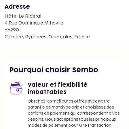
Réserve naturelle marine de Cerbère-Banyuls - 3,3
Adresse
km
Sentier sous-marin de Cerbère-Banyuls - 3,4 km
Hôtel Le Ribéral
Crique de Peyrefite - 3,7 km
4 Rue Dominique Mitjavile
Aquarium de Banyuls-sur-Mer - 9,1 km
66290
Plage de Banyuls-sur-Mer - 9,5 km
Cerbère, Pyrénées-Orientales, France
Cave Banyuls l’Étoile - 10 km
Plage des Elmes - 11 km
Vignoble Terres des Templiers - 11,4 km
Jardin méditerranéen du Mas de la Serre - 12 km
Pourquoi choisir Sembo
L'aéroport principal le plus proche est : Aéroport
international de Perpignan-Rivesaltes (PGF) - 56,8
Valeur et flexibilité
km
imbattables
Profitez des options de loisirs (une piscine
Obtenez les meilleures offres avec notre
extérieure en saison par exemple) et des nombreux
garantie de match de prix et choisissez des
équipements et services qui caractérisent
options de paiement qui correspondent à vos
l'hébergement, notamment l'accès Wi-Fi à Internet
besoins. Nous acceptons tous les principaux
gratuit. Un petit déjeuner continental est servi tous
modes de paiement pour une transaction