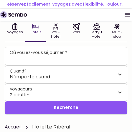
Réservez facilement. Voyagez avec flexibilité. Toujours au meilleur prix.
Voyages
Hôtels
Vol +
Vols
Ferry +
Multi-
hôtel
Hôtel
stop
Où voulez-vous séjourner ?
Quand?
N'importe quand
Voyageurs
2 adultes
Recherche
Accueil
Hôtel Le Ribéral