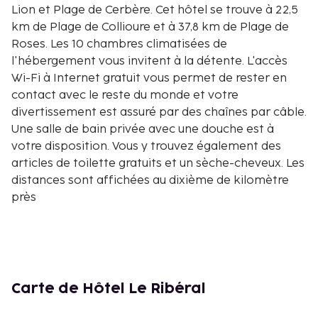
Lion et Plage de Cerbère. Cet hôtel se trouve à 22,5
km de Plage de Collioure et à 37,8 km de Plage de
Roses. Les 10 chambres climatisées de
l'hébergement vous invitent à la détente. L'accès
Wi-Fi à Internet gratuit vous permet de rester en
contact avec le reste du monde et votre
divertissement est assuré par des chaînes par câble.
Une salle de bain privée avec une douche est à
votre disposition. Vous y trouvez également des
articles de toilette gratuits et un sèche-cheveux. Les
distances sont affichées au dixième de kilomètre
près
Golfe du Lion - 0,2 km
Plage de Cerbère - 0,3 km
Hôtel Belvédère du Rayon vert - 0,5 km
Plages d'Occitanie - 0,5 km
Caletto El Cano - 1,2 km
Carte de Hôtel Le Ribéral
Plage de Port Bou - 2,3 km