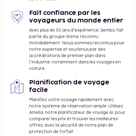
La liste ci-dessus peut ne pas être exhaustive. Les
Fait confiance par les
frais et acomptes peuvent être mentionnés hors
voyageurs du monde entier
taxe et sont soumis à modification.
Avec plus de 30 ans d'expérience, Sembo fait
Les enfants de moins de 18 ans ne sont pas
partie du groupe Stena, reconnu
admis dans cet hébergement réservé aux
mondialement. Nous sommes reconnus pour
adultes.
notre expertise et soutenus par des
accréditations de premier plan dans
l'industrie, notamment dans les voyages en
voiture.
Planification de voyage
facile
Planifiez votre voyage rapidement avec
notre système de réservation simple. Utilisez
Amelia, notre planificateur de voyage AI, pour
comparer les prix et trouver les meilleures
offres, avec la sécurité de notre plan de
protection de forfait.