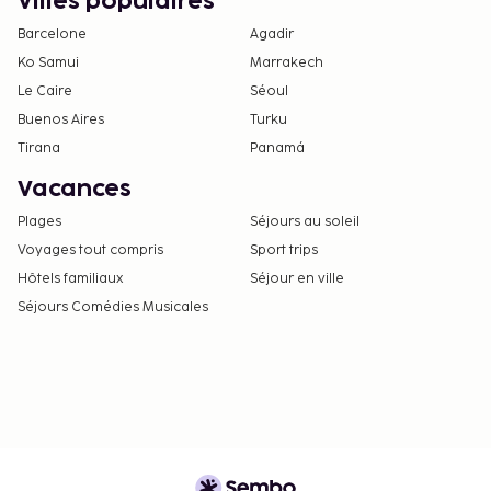
Villes populaires
Barcelone
Agadir
Ko Samui
Marrakech
Le Caire
Séoul
Buenos Aires
Turku
Tirana
Panamá
Vacances
Plages
Séjours au soleil
Voyages tout compris
Sport trips
Hôtels familiaux
Séjour en ville
Séjours Comédies Musicales