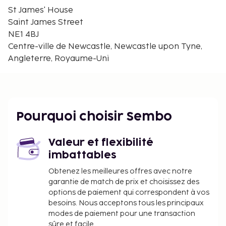
Monument de Grey - 0,6 km
St James' House
Grey Street - 0,6 km
Saint James Street
Northumberland Street - 0,7 km
NE1 4BJ
Bigg Market - 0,7 km
Centre-ville de Newcastle, Newcastle upon Tyne,
Newcastle-upon-Tyne Theatre Royal - 0,7 km
Angleterre, Royaume-Uni
Musée Great North Museum-Hancock - 0,8 km
Salle de spectacle O2 Academy Newcastle - 0,8 km
L'aéroport principal le plus proche est : Aéroport
international de Newcastle (NCL) - 10,4 km
Pourquoi choisir Sembo
Les équipements et services proposés incluent une
réception ouverte 24 h/24, une laverie et un
Valeur et flexibilité
ascenseur. Profitez des nombreux équipements et
imbattables
services qui caractérisent l'hébergement,
notamment l'accès Wi-Fi à Internet gratuit, un
Obtenez les meilleures offres avec notre
garantie de match de prix et choisissez des
service de conciergerie et une salle de séjour
options de paiement qui correspondent à vos
commune.
besoins. Nous acceptons tous les principaux
Un supplément est prévu en cas d’arrivée entre
modes de paiement pour une transaction
22 h 00 et 12 h 00
sûre et facile.