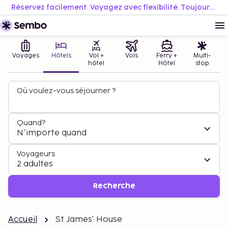
Réservez facilement. Voyagez avec flexibilité. Toujours au meilleur prix.
Voyages
Hôtels
Vol +
Vols
Ferry +
Multi-
hôtel
Hôtel
stop
Où voulez-vous séjourner ?
Quand?
N'importe quand
Voyageurs
2 adultes
Recherche
Accueil
St James' House