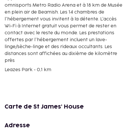
omnisports Metro Radio Arena et à 18 km de Musée
en plein air de Beamish. Les 14 chambres de
l'hébergement vous invitent à la détente. L'accès
Wi-Fi à Internet gratuit vous permet de rester en
contact avec le reste du monde. Les prestations
offertes par l'hébergement incluent un lave-
linge/sèche-linge et des rideaux occultants. Les
distances sont affichées au dixième de kilomètre
près
Leazes Park - 0,1 km
St. James' Park - 0,1 km
Chinatown - 0,3 km
University of Newcastle-upon-Tyne (université de
Newcastle-upon-Tyne) - 0,3 km
Centre commercial Eldon Square - 0,4 km
Carte de St James' House
Zone de loisirs The Gate - 0,5 km
Grainger Market - 0,6 km
Hôpital Royal Victoria Infirmary - 0,6 km
Adresse