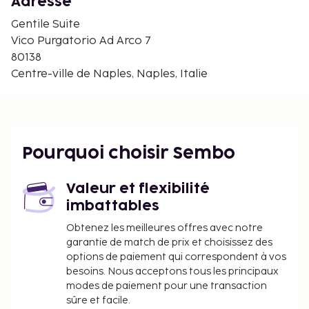
Adresse
Spaccanapoli - 0,4 km
Cathédrale Notre-Dame-de-l'Assomption de Naples
Gentile Suite
- 0,5 km
Vico Purgatorio Ad Arco 7
Piazza Bellini - 0,5 km
80138
Université de Naples Federico II - 0,5 km
Centre-ville de Naples, Naples, Italie
Piazza San Domenico Maggiore - 0,5 km
Palais Marigliano - 0,5 km
Musée archéologique national de Naples - 0,6 km
Galleria Principe di Napoli (galerie commerciale) -
Pourquoi choisir Sembo
0,6 km
Piazza Cavour - 0,7 km
Valeur et flexibilité
L'aéroport principal le plus proche est : Aéroport
imbattables
international de Naples (NAP) - 8,2 km
Obtenez les meilleures offres avec notre
La réception n'est pas ouverte en continu.
garantie de match de prix et choisissez des
Vous devrez payer les frais suivants à
options de paiement qui correspondent à vos
l’hébergement. Ces frais peuvent comprendre les
besoins. Nous acceptons tous les principaux
modes de paiement pour une transaction
taxes applicables :
sûre et facile.