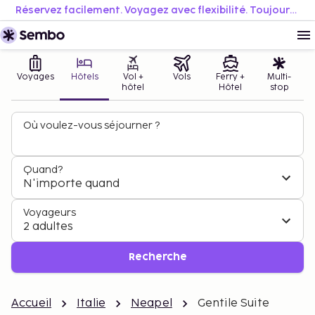
Réservez facilement. Voyagez avec flexibilité. Toujours au meilleur prix.
Voyages
Hôtels
Vol +
Vols
Ferry +
Multi-
hôtel
Hôtel
stop
Où voulez-vous séjourner ?
Quand?
N'importe quand
Voyageurs
2 adultes
Recherche
Accueil
Italie
Neapel
Gentile Suite