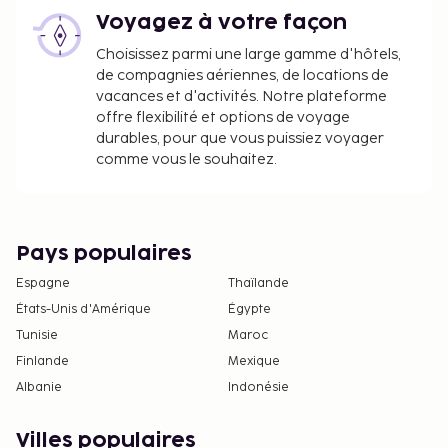
effectuées dans cet hébergement ne peuvent
Voyagez à votre façon
pas dépasser 5000 EUR. Pour plus
Choisissez parmi une large gamme d'hôtels,
d'informations, veuillez contacter
de compagnies aériennes, de locations de
l'hébergement aux coordonnées figurant dans
vacances et d'activités. Notre plateforme
la confirmation de réservation.
offre flexibilité et options de voyage
durables, pour que vous puissiez voyager
comme vous le souhaitez.
Pays populaires
Espagne
Thaïlande
États-Unis d'Amérique
Égypte
Tunisie
Maroc
Finlande
Mexique
Albanie
Indonésie
Villes populaires