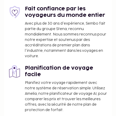
Taxe prélevée par la ville : 5.50 EUR par
personne et par nuit, pour un maximum de 14
Fait confiance par les
nuits. Cette taxe ne s'applique pas aux enfants
voyageurs du monde entier
de moins de 14 ans.
Avec plus de 30 ans d'expérience, Sembo fait
partie du groupe Stena, reconnu
Nous avons indiqué tous les frais dont
mondialement. Nous sommes reconnus pour
l'hébergement nous a fait part.
notre expertise et soutenus par des
Supplément en cas d'arrivée tardive : 15 EUR
accréditations de premier plan dans
pour les arrivées entre 20 h 30 et minuit
l'industrie, notamment dans les voyages en
voiture.
La liste ci-dessus peut ne pas être exhaustive. Les
frais et acomptes peuvent être mentionnés hors
Planification de voyage
taxe et sont soumis à modification.
facile
Tous les clients, y compris les enfants, doivent
Planifiez votre voyage rapidement avec
être présents à l'arrivée et présenter une pièce
notre système de réservation simple. Utilisez
d'identité officielle avec photo ou leur
Amelia, notre planificateur de voyage AI, pour
comparer les prix et trouver les meilleures
passeport.
offres, avec la sécurité de notre plan de
Conformément aux réglementations
protection de forfait.
nationales, les transactions en espèces