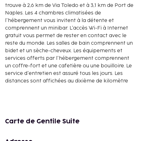
trouve à 2,6 km de Via Toledo et à 3,1 km de Port de
Naples. Les 4 chambres climatisées de
l'hébergement vous invitent à la détente et
comprennent un minibar. L'accès Wi-Fi à Internet
gratuit vous permet de rester en contact avec le
reste du monde. Les salles de bain comprennent un
bidet et un sèche-cheveux. Les équipements et
services offerts par l'hébergement comprennent
un coffre-fort et une cafetière ou une bouilloire. Le
service d'entretien est assuré tous les jours. Les
distances sont affichées au dixième de kilomètre
près
Via dei Tribunali - 0,2 km
Souterrains de Naples - 0,2 km
Église San Gregorio Armeno - 0,3 km
San Lorenzo Maggiore - 0,3 km
Carte de Gentile Suite
Via San Gregorio Armeno - 0,3 km
Musée de la Chapelle Sansevero - 0,4 km