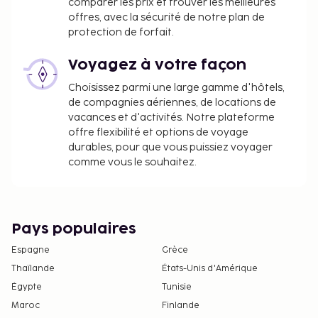
comparer les prix et trouver les meilleures
effectuées en contactant cette maison d'hôtes
offres, avec la sécurité de notre plan de
avant votre arrivée, au moyen des coordonnées
protection de forfait.
fournies dans la confirmation de réservation.
Seules les personnes enregistrées peuvent
Voyagez à votre façon
accéder aux chambres.
Choisissez parmi une large gamme d'hôtels,
Formalités d'arrivée sans contact et formalités
de compagnies aériennes, de locations de
de départ sans contact disponibles.
vacances et d'activités. Notre plateforme
offre flexibilité et options de voyage
durables, pour que vous puissiez voyager
comme vous le souhaitez.
Pays populaires
Espagne
Grèce
Thaïlande
États-Unis d'Amérique
Égypte
Tunisie
Maroc
Finlande