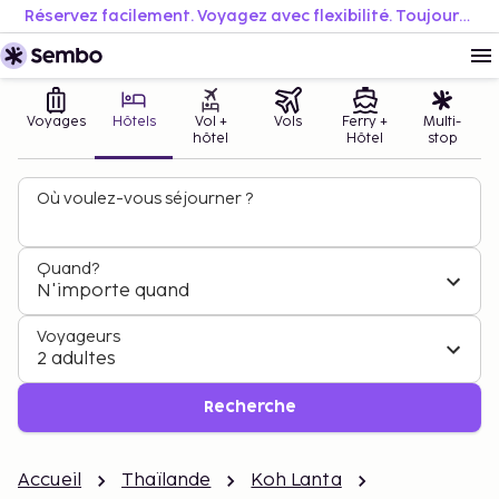
Réservez facilement. Voyagez avec flexibilité. Toujours au meilleur prix.
Voyages
Hôtels
Vol +
Vols
Ferry +
Multi-
hôtel
Hôtel
stop
Où voulez-vous séjourner ?
Quand?
N'importe quand
Voyageurs
2 adultes
Recherche
Accueil
Thaïlande
Koh Lanta