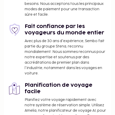
gratuit est disponible dans l'enceinte de
besoins. Nous acceptons tous les principaux
l'hébergement. Des massages vous attendent pour
modes de paiement pour une transaction
des moments de pur bien-être et la détente est au
sûre et facile.
rendez-vous sur une terrasse et un jardin. Cette
maison d'hôtes propose également l'accès Wi-Fi à
Fait confiance par les
Internet gratuit, un service d'assistance pour les
voyageurs du monde entier
visites touristiques ou l'achat de billets et une aire
Avec plus de 30 ans d'expérience, Sembo fait
de pique-nique. Lors de votre séjour dans cette
partie du groupe Stena, reconnu
maison d'hôtes, vous pourrez prendre vos repas
mondialement. Nous sommes reconnus pour
dans votre chambre grâce au service d'étage. Dure
notre expertise et soutenus par des
accréditations de premier plan dans
journée ? L'hébergement abrite 20 bars de plage,
l'industrie, notamment dans les voyages en
idéal pour un moment de détente.
voiture.
Tout départ tardif fait l’objet de frais
supplémentaires (sujet à disponibilité)
Planification de voyage
facile
La liste ci-dessus peut ne pas être exhaustive. Les
frais et acomptes peuvent être mentionnés hors
Planifiez votre voyage rapidement avec
taxe et sont soumis à modification.
notre système de réservation simple. Utilisez
Amelia, notre planificateur de voyage AI, pour
Pour les massages, les réservations doivent être