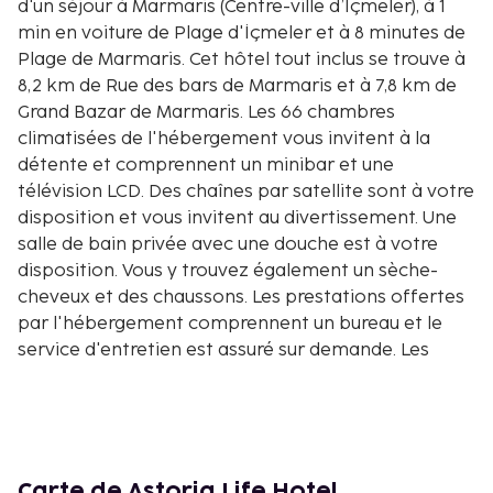
d'un séjour à Marmaris (Centre-ville d’İçmeler), à 1
min en voiture de Plage d'İçmeler et à 8 minutes de
Plage de Marmaris. Cet hôtel tout inclus se trouve à
8,2 km de Rue des bars de Marmaris et à 7,8 km de
Grand Bazar de Marmaris. Les 66 chambres
climatisées de l'hébergement vous invitent à la
détente et comprennent un minibar et une
télévision LCD. Des chaînes par satellite sont à votre
disposition et vous invitent au divertissement. Une
salle de bain privée avec une douche est à votre
disposition. Vous y trouvez également un sèche-
cheveux et des chaussons. Les prestations offertes
par l'hébergement comprennent un bureau et le
service d'entretien est assuré sur demande. Les
distances sont affichées au dixième de kilomètre
près
Parc National de Marmaris - 0,3 km
Plage d'İçmeler - 0,3 km
Plage Nirvana - 1 km
Carte de Astoria Life Hotel