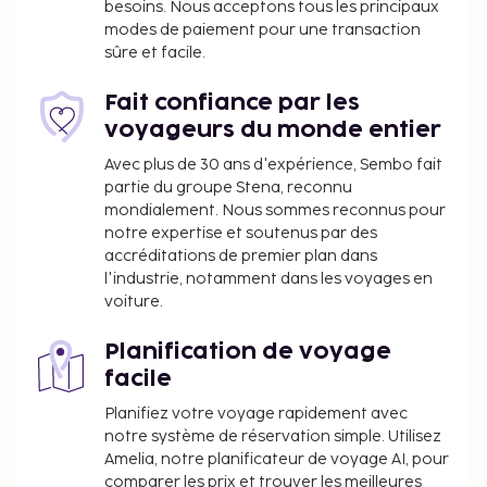
besoins. Nous acceptons tous les principaux
h/24 et une consigne à bagages. Un parking gratuit
modes de paiement pour une transaction
est disponible dans l'enceinte de l'hébergement.
sûre et facile.
Des massages, des soins corporels et des soins du
visage vous sont proposés : moments de pure
Fait confiance par les
détente garantis. N'hésitez surtout pas à profiter
voyageurs du monde entier
des nombreuses infrastructures de loisirs qui
Avec plus de 30 ans d'expérience, Sembo fait
incluent notamment un hammam et une piscine
partie du groupe Stena, reconnu
extérieure en saison. Parmi les services et
mondialement. Nous sommes reconnus pour
équipements offerts par cet hôtel vous trouvez
notre expertise et soutenus par des
accréditations de premier plan dans
également l'accès Wi-Fi à Internet gratuit, un
l'industrie, notamment dans les voyages en
service de conciergerie et des barbecues à gaz.
voiture.
Pour combler vos petits creux, cet hôtel vous
propose 2 restaurants. Pour que vous puissiez faire
Planification de voyage
connaissance avec les autres convives,
facile
l'hébergement vous invite à participer à une
Planifiez votre voyage rapidement avec
réception gratuite organisée tous les jours. Pour
notre système de réservation simple. Utilisez
bien finir la journée, vous trouverez sur place un bar
Amelia, notre planificateur de voyage AI, pour
/ salon. Un petit déjeuner buffet gratuit est servi
comparer les prix et trouver les meilleures