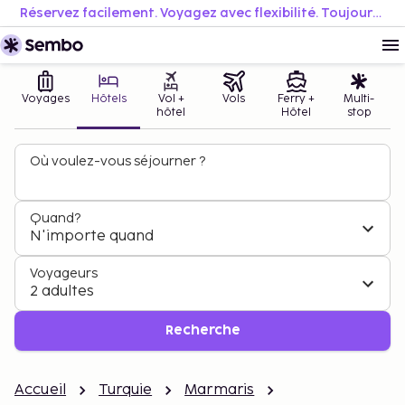
Réservez facilement. Voyagez avec flexibilité. Toujours au meilleur prix.
Voyages
Hôtels
Vol +
Vols
Ferry +
Multi-
hôtel
Hôtel
stop
Où voulez-vous séjourner ?
Quand?
N'importe quand
Voyageurs
2 adultes
Recherche
Accueil
Turquie
Marmaris