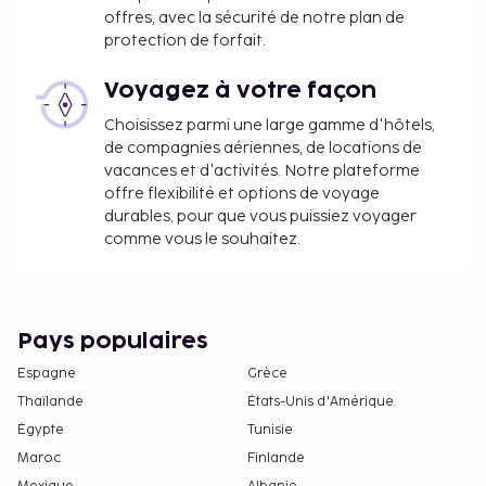
tous les jours de 07 h 30 à 10 h 00.
offres, avec la sécurité de notre plan de
Des draps sont disponibles en supplément ou
protection de forfait.
vous pouvez également amener les vôtres
Les frais de carte de crédit sont soumis à un
Voyagez à votre façon
supplément de 2 %.
Choisissez parmi une large gamme d'hôtels,
de compagnies aériennes, de locations de
La liste ci-dessus peut ne pas être exhaustive. Les
vacances et d'activités. Notre plateforme
frais et acomptes peuvent être mentionnés hors
offre flexibilité et options de voyage
taxe et sont soumis à modification.
durables, pour que vous puissiez voyager
comme vous le souhaitez.
La piscine est ouverte entre juin et octobre.
Piscine accessible de 09 h 30 à 19 h 00.
Pour les massages et les soins spa, les
réservations doivent être effectuées en
Pays populaires
contactant cet hôtel avant votre arrivée, au
moyen des coordonnées fournies dans la
Espagne
Grèce
confirmation de réservation.
Thaïlande
États-Unis d'Amérique
Les animaux de compagnie, y compris les
Égypte
Tunisie
animaux d'assistance, ne sont pas acceptés
Maroc
Finlande
dans cet hébergement.