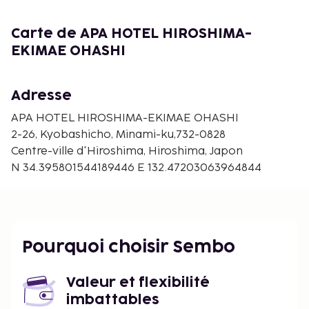
Ohashi vous invite à découvrir son
restaurant.Affaires, autres prestations Les
Carte de APA HOTEL HIROSHIMA-
équipements et services proposés incluent l'accès à
EKIMAE OHASHI
internet gratuit à Internet, un service de nettoyage
à sec / blanchisserie et une réception ouverte 24
heures sur 24.
Adresse
APA HOTEL HIROSHIMA-EKIMAE OHASHI
2-26, Kyobashicho, Minami-ku,732-0828
Centre-ville d'Hiroshima, Hiroshima, Japon
N 34.395801544189446 E 132.47203063964844
Pourquoi choisir Sembo
Valeur et flexibilité
imbattables