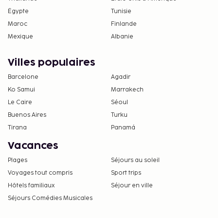
Égypte
Tunisie
Maroc
Finlande
Mexique
Albanie
Villes populaires
Barcelone
Agadir
Ko Samui
Marrakech
Le Caire
Séoul
Buenos Aires
Turku
Tirana
Panamá
Vacances
Plages
Séjours au soleil
Voyages tout compris
Sport trips
Hôtels familiaux
Séjour en ville
Séjours Comédies Musicales