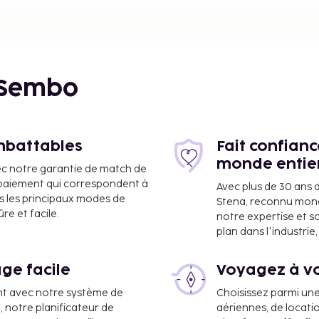
e salle de bain privée
cheveux est à votre
me de kilomètre près
 Sembo
imbattables
Fait confian
monde entie
ec notre garantie de match de
e paiement qui correspondent à
Avec plus de 30 ans 
s les principaux modes de
Stena, reconnu mon
e et facile.
notre expertise et s
plan dans l'industri
ge facile
Voyagez à vo
nt avec notre système de
Choisissez parmi un
a, notre planificateur de
aériennes, de locati