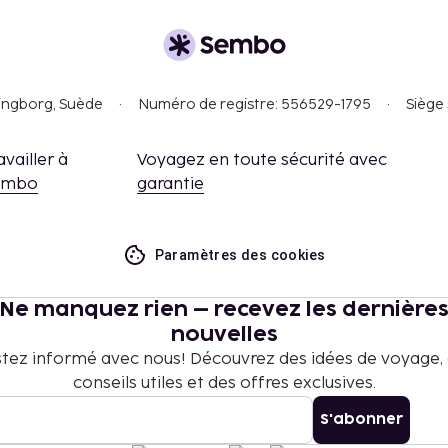
nt nous a fait part.
e entre 160 MXN et
singborg, Suède
Numéro de registre: 556529-1795
Siège 
 frais et acomptes
 à modification.
availler à
Voyagez en toute sécurité avec
embo
garantie
tre effectuées en
 moyen des coordonnées
Paramètres des cookies
mis dans cet
Ne manquez rien – recevez les dernière
reil mobile.
nouvelles
tez informé avec nous! Découvrez des idées de voyage,
conseils utiles et des offres exclusives.
S'abonner