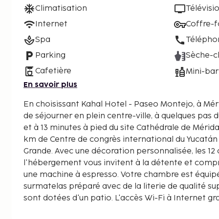
Climatisation
Télévisi
Internet
Coffre-f
Spa
Télépho
Parking
Sèche-c
Cafetière
Mini-bar
En savoir plus
En choisissant Kahal Hotel - Paseo Montejo, à Mér
de séjourner en plein centre-ville, à quelques pas
et à 13 minutes à pied du site Cathédrale de Mérida. Cet hôtel se trouve à 2
km de Centre de congrès international du Yucatán 
Grande. Avec une décoration personnalisée, les 1
l'hébergement vous invitent à la détente et comp
une machine à espresso. Votre chambre est équipée
surmatelas préparé avec de la literie de qualité s
sont dotées d'un patio. L'accès Wi-Fi à Internet g
rester en contact avec le reste du monde et votre