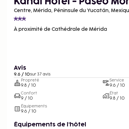
Kahal Hotel - Paseo Mo
Centre, Mérida, Péninsule du Yucatán, Mexiq
À proximité de Cathédrale de Mérida
Avis
9.6 / 10
sur 37 avis
Propreté
Service
9.8 / 10
9.6 / 10
Confort
État
9 / 10
9.8 / 10
Équipements
9.6 / 10
Équipements de l'hôtel