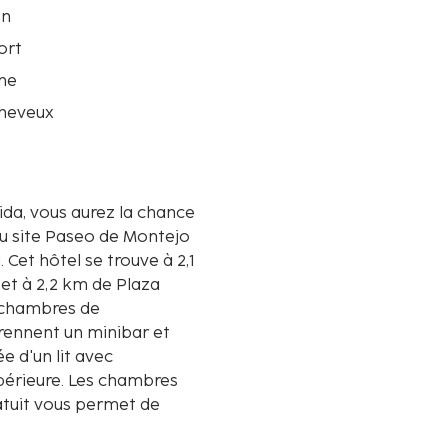
on
ort
ne
heveux
ida, vous aurez la chance
 du site Paseo de Montejo
,1
et à 2,2 km de Plaza
2 chambres de
rennent un minibar et
 d'un lit avec
upérieure. Les chambres
ratuit vous permet de
 divertissement est