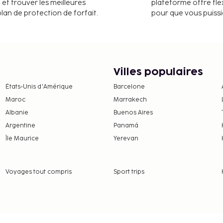
international Manuel
 et trouver les meilleures
plateforme offre flex
plan de protection de forfait.
pour que vous puiss
entre d'affaires, un
En échange d'un
ers l'aéroport au départ
 dans l'enceinte de
Villes populaires
ur des moments de pur
États-Unis d'Amérique
Barcelone
 aux nombreuses options
Maroc
Marrakech
rgement, notamment une
Albanie
Buenos Aires
ces offerts par cet hôtel
 une salle de séjour
Argentine
Panamá
aseo Montejo vous invite
Île Maurice
Yerevan
éparé sur commande est
nt un supplément.
Voyages tout compris
Sport trips
nt. Ces frais peuvent
, par nuit