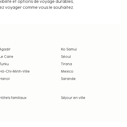
ibilité et options de voyage durables,
iez voyager comme vous le souhaitez.
Agadir
Ko Samui
Le Caire
Séoul
Turku
Tirana
Hô-Chi-Minh-Ville
Mexico
Hanoï
Sarande
Hôtels familiaux
Séjour en ville