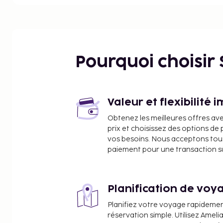
assuré par une télévision connectée 55 pouces. Un
avec des articles de toilette gratuits et un sèche-
disposition. Les distances sont affichées au dixiè
Centre d'art Remate de Paseo Montejo - 0,1 km
Paseo de Montejo - 0,1 km
Pourquoi choisir
Musée du Chocolat Cacao - 0,3 km
Musée d'Histoire et d'Anthropologie - 0,3 km
Musée Régional d'Anthropologie - 0,3 km
Parc de Santa Ana - 0,4 km
Valeur et flexibilité 
Casino La Cima - 0,7 km
Obtenez les meilleures offres av
Parc Santa Lucía - 0,7 km
prix et choisissez des options d
Parc La Plancha - 0,8 km
vos besoins. Nous acceptons tou
Musée de la Lumière - 0,8 km
paiement pour une transaction sûr
Université Autonome du Yucatán - 0,9 km
Théâtre José Peón Contreras - 0,9 km
Casa Montes Molina - 1 km
Planification de voya
Église de Jesús de la Tercera Orden - 1 km
Planifiez votre voyage rapideme
Passage de la Révolution - 1,1 km
réservation simple. Utilisez Ameli