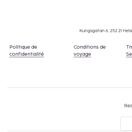
Nous avons indiqué tous les frais dont l'hébergeme
Le petit déjeuner préparé sur commande coût
220 MXN environ par personne.
Navette aéroport : 1000 MXN par personne
Kungsgatan 6, 252 21 Hel
La liste ci-dessus peut ne pas être exhaustive. Les
peuvent être mentionnés hors taxe et sont soumis
Politique de
Conditions de
Tr
Piscine accessible de 08 h 00 à 20 h 00.
confidentialité
voyage
S
Pour les massages, les réservations doivent ê
contactant cet hôtel avant votre arrivée, au
fournies dans la confirmation de réservation.
Les enfants de 18 ans et moins ne sont pas ad
hébergement.
Accès aux chambres possible à l'aide d'un appa
Res