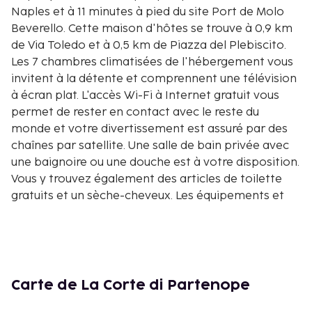
Naples et à 11 minutes à pied du site Port de Molo
Beverello. Cette maison d'hôtes se trouve à 0,9 km
de Via Toledo et à 0,5 km de Piazza del Plebiscito.
Les 7 chambres climatisées de l'hébergement vous
invitent à la détente et comprennent une télévision
à écran plat. L'accès Wi-Fi à Internet gratuit vous
permet de rester en contact avec le reste du
monde et votre divertissement est assuré par des
chaînes par satellite. Une salle de bain privée avec
une baignoire ou une douche est à votre disposition.
Vous y trouvez également des articles de toilette
gratuits et un sèche-cheveux. Les équipements et
services offerts par l'hébergement comprennent
un bureau et une bouilloire électrique. Le service
d'entretien est assuré tous les jours. Les distances
sont affichées au dixième de kilomètre près
Baie de Naples - 0,2 km
Carte de La Corte di Partenope
Via Partenope - 0,3 km