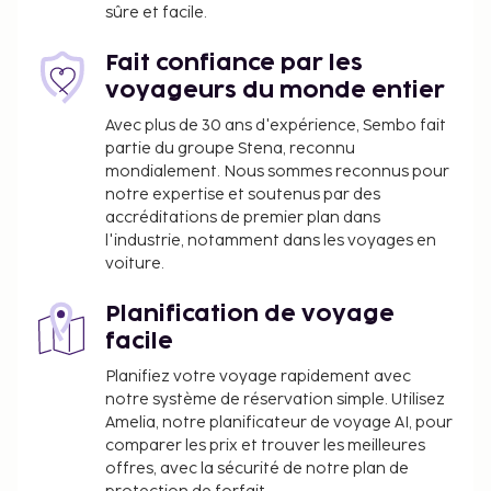
régionales est servi tous les jours de 08 h 00 à
sûre et facile.
11 h 00 moyennant un supplément.
Fait confiance par les
Vous devrez payer les frais suivants à
voyageurs du monde entier
l’hébergement. Ces frais peuvent comprendre les
taxes applicables :
Avec plus de 30 ans d'expérience, Sembo fait
partie du groupe Stena, reconnu
Taxe prélevée par la ville : 5.50 EUR par
mondialement. Nous sommes reconnus pour
personne et par nuit, pour un maximum de 14
notre expertise et soutenus par des
nuits. Cette taxe ne s'applique pas aux enfants
accréditations de premier plan dans
de moins de 14 ans.
l'industrie, notamment dans les voyages en
voiture.
Nous avons indiqué tous les frais dont
l'hébergement nous a fait part.
Planification de voyage
facile
Le petit déjeuner composé de spécialités
régionales coûte environ 10 EUR par adulte et
Planifiez votre voyage rapidement avec
environ 10 EUR par enfant.
notre système de réservation simple. Utilisez
Supplément en cas d'arrivée tardive : 20 EUR
Amelia, notre planificateur de voyage AI, pour
comparer les prix et trouver les meilleures
pour les arrivées entre 19 h 00 et minuit
offres, avec la sécurité de notre plan de