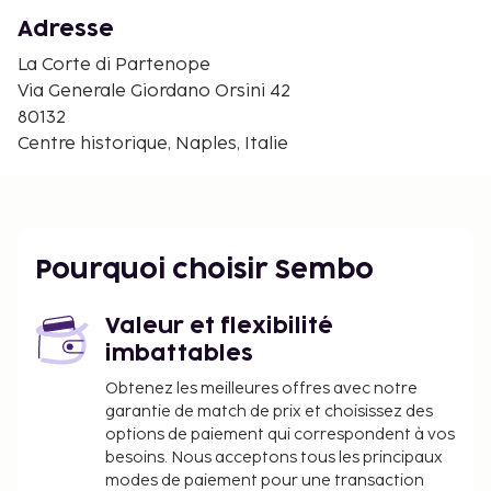
Palais royal - 0,5 km
Adresse
Piazza del Plebiscito - 0,5 km
Castel dell'Ovo - 0,6 km
La Corte di Partenope
Basilique San Francesco di Paola - 0,6 km
Via Generale Giordano Orsini 42
Via Chiaia - 0,7 km
80132
Teatro di San Carlo - 0,8 km
Centre historique, Naples, Italie
Galerie Umberto I - 0,8 km
Port de Molo Beverello - 0,9 km
Via Toledo - 0,9 km
Lungomare Caracciolo - 1 km
Pourquoi choisir Sembo
Castel Nuovo - 1,1 km
Piazza del Municipio - 1,1 km
Théâtre Stabile de Naples - 1,2 km
Valeur et flexibilité
imbattables
L'aéroport principal le plus proche est : Aéroport
international de Naples (NAP) - 18 km
Obtenez les meilleures offres avec notre
garantie de match de prix et choisissez des
Les équipements et services proposés incluent un
options de paiement qui correspondent à vos
service d'arrivée express et un service de départ
besoins. Nous acceptons tous les principaux
express. Un petit déjeuner composé de spécialités
modes de paiement pour une transaction