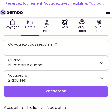
Réservez facilement. Voyagez avec flexibilité. Toujours au meilleur prix.
Voyages
Hôtels
Vol +
Vols
Ferry +
Multi-
hôtel
Hôtel
stop
Où voulez-vous séjourner ?
Quand?
N'importe quand
Voyageurs
2 adultes
Recherche
Accueil
Italie
Neapel