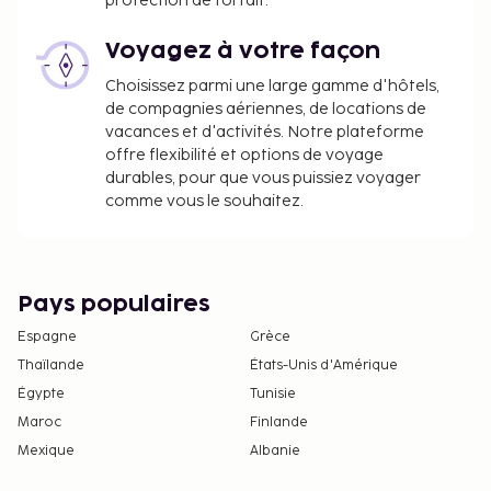
La liste ci-dessus peut ne pas être exhaustive. Les
protection de forfait.
frais et acomptes peuvent être mentionnés hors
Voyagez à votre façon
taxe et sont soumis à modification.
Choisissez parmi une large gamme d'hôtels,
Tous les clients, y compris les enfants, doivent
de compagnies aériennes, de locations de
être présents à l'arrivée et présenter une pièce
vacances et d'activités. Notre plateforme
d'identité officielle avec photo ou leur
offre flexibilité et options de voyage
passeport.
durables, pour que vous puissiez voyager
Conformément aux réglementations
comme vous le souhaitez.
nationales, les transactions en espèces
effectuées dans cet hébergement ne peuvent
pas dépasser 5000 EUR. Pour plus
d'informations, veuillez contacter
Pays populaires
l'hébergement aux coordonnées figurant dans
Espagne
Grèce
la confirmation de réservation.
Thaïlande
États-Unis d'Amérique
Égypte
Tunisie
Maroc
Finlande
Mexique
Albanie