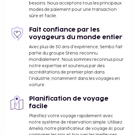
besoins. Nous acceptons tous les principaux
Les équipements et services proposés incluent un
modes de paiement pour une transaction
service d'arrivée express, un service de départ
sûre et facile.
express et un ascenseur. Profitez des nombreux
équipements et services qui caractérisent
Fait confiance par les
l'hébergement, notamment l'accès Wi-Fi à Internet
voyageurs du monde entier
gratuit et un service de conciergerie. Un petit
Avec plus de 30 ans d'expérience, Sembo fait
déjeuner continental gratuit est servi tous les jours
partie du groupe Stena, reconnu
de 08 h 00 à 10 h 00.
mondialement. Nous sommes reconnus pour
notre expertise et soutenus par des
Vous devrez payer les frais suivants à
accréditations de premier plan dans
l’hébergement. Ces frais peuvent comprendre les
l'industrie, notamment dans les voyages en
taxes applicables :
voiture.
Taxe prélevée par la ville : 5.50 EUR par
Planification de voyage
personne et par nuit, pour un maximum de 14
facile
nuits. Cette taxe ne s'applique pas aux enfants
de moins de 14 ans.
Planifiez votre voyage rapidement avec
notre système de réservation simple. Utilisez
Nous avons indiqué tous les frais dont
Amelia, notre planificateur de voyage AI, pour
l'hébergement nous a fait part.
comparer les prix et trouver les meilleures