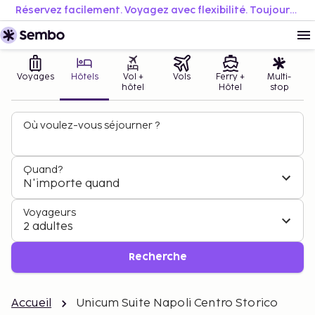
Réservez facilement. Voyagez avec flexibilité. Toujours au meilleur prix.
Voyages
Hôtels
Vol +
Vols
Ferry +
Multi-
hôtel
Hôtel
stop
Où voulez-vous séjourner ?
Quand?
N'importe quand
Voyageurs
2 adultes
Recherche
Accueil
Unicum Suite Napoli Centro Storico