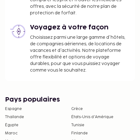
offres, avec la sécurité de notre plan de
Tous les clients, y compris les enfants, doivent
protection de forfait.
être présents à l'arrivée et présenter une pièce
d'identité officielle avec photo ou leur
Voyagez à votre façon
passeport.
Choisissez parmi une large gamme d'hôtels,
Conformément aux réglementations
de compagnies aériennes, de locations de
nationales, les transactions en espèces
vacances et d'activités. Notre plateforme
effectuées dans cet hébergement ne peuvent
offre flexibilité et options de voyage
pas dépasser 5000 EUR. Pour plus
durables, pour que vous puissiez voyager
d'informations, veuillez contacter
comme vous le souhaitez.
l'hébergement aux coordonnées figurant dans
la confirmation de réservation.
Accès aux chambres possible à l'aide d'un
appareil mobile.
Pays populaires
Espagne
Grèce
Thaïlande
États-Unis d'Amérique
Égypte
Tunisie
Maroc
Finlande