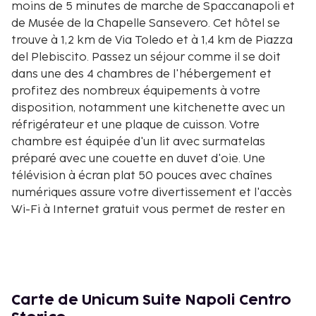
moins de 5 minutes de marche de Spaccanapoli et
de Musée de la Chapelle Sansevero. Cet hôtel se
trouve à 1,2 km de Via Toledo et à 1,4 km de Piazza
del Plebiscito. Passez un séjour comme il se doit
dans une des 4 chambres de l'hébergement et
profitez des nombreux équipements à votre
disposition, notamment une kitchenette avec un
réfrigérateur et une plaque de cuisson. Votre
chambre est équipée d'un lit avec surmatelas
préparé avec une couette en duvet d'oie. Une
télévision à écran plat 50 pouces avec chaînes
numériques assure votre divertissement et l'accès
Wi-Fi à Internet gratuit vous permet de rester en
contact avec le reste du monde. Les équipements et
services offerts par l'hébergement comprennent
un coffre-fort et des articles gratuits dans le mini-
bar. Le service d'entretien est assuré tous les jours.
Les distances sont affichées au dixième de
Carte de Unicum Suite Napoli Centro
kilomètre près