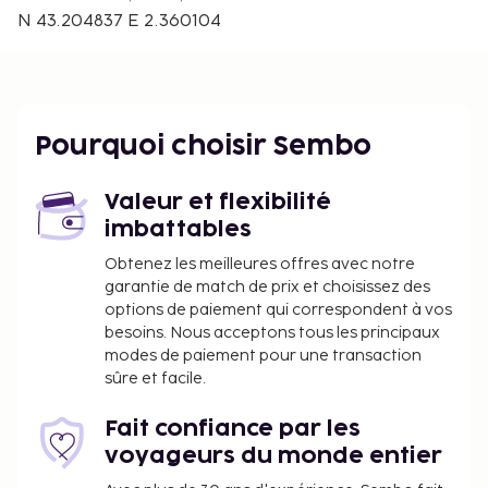
sont :
N 43.204837 E 2.360104
Aéroport de Carcassonne Pays Cathare (CCF) - 9,7
km
Aéroport de Castres Mazamet (DCM) - 62,8 km
Aéroport de Toulouse Blagnac (TLS) - 104,7 km
Pourquoi choisir Sembo
Un parking gratuit est disponible dans l'enceinte de
l'hébergement.
Valeur et flexibilité
Vous devrez payer les frais suivants à
imbattables
l’hébergement. Ces frais peuvent comprendre les
Obtenez les meilleures offres avec notre
taxes applicables :
garantie de match de prix et choisissez des
Taxe prélevée par la ville : 4.81 EUR par
options de paiement qui correspondent à vos
hébergement et par nuit. Cette taxe ne
besoins. Nous acceptons tous les principaux
modes de paiement pour une transaction
s'applique pas aux enfants de moins de 18 ans.
sûre et facile.
Nous avons indiqué tous les frais dont
l'hébergement nous a fait part.
Fait confiance par les
voyageurs du monde entier
Conformément aux réglementations