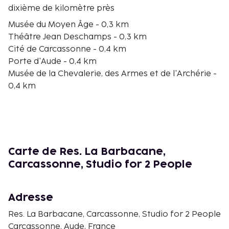
dixième de kilomètre près
Musée du Moyen Âge - 0,3 km
Théâtre Jean Deschamps - 0,3 km
Cité de Carcassonne - 0,4 km
Porte d'Aude - 0,4 km
Musée de la Chevalerie, des Armes et de l'Archérie -
0,4 km
Basilique Saint-Nazaire-et-Saint-Celse - 0,5 km
Musée de l'École - 0,6 km
Porte narbonnaise - 0,6 km
Chapeau Rouge - 0,6 km
Château Comtal - 0,6 km
Carte de Res. La Barbacane,
Pont-Vieux - 0,7 km
Carcassonne, Studio for 2 People
Pont-Neuf de Carcassonne - 0,9 km
Raymond Chesa Leisure Park - 1 km
Le Musée de la Torture de Carcassonne - 1 km
Adresse
Centre de Congrès Le Dôme - 1,2 km
Res. La Barbacane, Carcassonne, Studio for 2 People
Les aéroports les plus proches de l'hébergement
Carcassonne, Aude, France