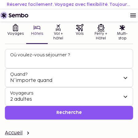
Réservez facilement. Voyagez avec flexibilité. Toujours au meilleur prix.
Voyages
Hôtels
Vol +
Vols
Ferry +
Multi-
hôtel
Hôtel
stop
Où voulez-vous séjourner ?
Quand?
N'importe quand
Voyageurs
2 adultes
Recherche
Accueil