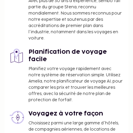
nationales, les transactions en espèces
Avec plus de 30 ans d'expérience, Sembo fait
effectuées dans cet hébergement ne peuvent
partie du groupe Stena, reconnu
mondialement. Nous sommes reconnus pour
pas dépasser 1000 EUR. Pour plus
notre expertise et soutenus par des
d'informations, veuillez contacter
accréditations de premier plan dans
l'hébergement aux coordonnées figurant dans
l'industrie, notamment dans les voyages en
la confirmation de réservation.
voiture.
Planification de voyage
facile
Planifiez votre voyage rapidement avec
notre système de réservation simple. Utilisez
Amelia, notre planificateur de voyage AI, pour
comparer les prix et trouver les meilleures
offres, avec la sécurité de notre plan de
protection de forfait.
Voyagez à votre façon
Choisissez parmi une large gamme d'hôtels,
de compagnies aériennes, de locations de