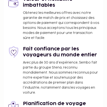
l'hébergement. Si vous mettez la détente avant
imbattables
toute autre chose, n'hésitez pas à profiter des
Obtenez les meilleures offres avec notre
nombreuses infrastructures de loisirs proposées par
garantie de match de prix et choisissez des
l'hébergement et qui incluent notamment des
options de paiement qui correspondent à vos
sources chaudes, un toboggan aquatique et un bain
besoins. Nous acceptons tous les principaux
modes de paiement pour une transaction
à remous. Cette pension de famille propose
sûre et facile.
également l'accès Wi-Fi à Internet gratuit, une aire
de pique-nique et des barbecues à charbon. La
Fait confiance par les
catégorie de l’hébergement, fournie par notre
voyageurs du monde entier
système d’évaluation, est basée sur le type
d’hébergement, les équipements et les services. Cet
Avec plus de 30 ans d'expérience, Sembo fait
partie du groupe Stena, reconnu
hébergement est fermé du 1 mai 2025 au 31 août
mondialement. Nous sommes reconnus pour
2025 (les dates ne sont pas définitives).
notre expertise et soutenus par des
Frais de bois de chauffage : 30000 KRW par nuit
accréditations de premier plan dans
l'industrie, notamment dans les voyages en
La liste ci-dessus peut ne pas être exhaustive. Les
voiture.
frais et acomptes peuvent être mentionnés hors
taxe et sont soumis à modification.
Planification de voyage