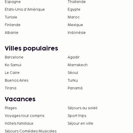
Espagne
Thaïlande
États-Unis d'Amérique
Égypte
Tunisie
Maroc
Finlande
Mexique
Albanie
Indonésie
Villes populaires
Barcelone
Agadir
Ko Samui
Marrakech
Le Caire
Séoul
Buenos Aires
Turku
Tirana
Panamá
Vacances
Plages
Séjours au soleil
Voyages tout compris
Sport trips
Hôtels familiaux
Séjour en ville
Séjours Comédies Musicales