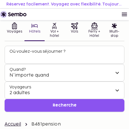
Réservez facilement. Voyagez avec flexibilité. Toujours au meilleur prix.
Voyages
Hôtels
Vol +
Vols
Ferry +
Multi-
hôtel
Hôtel
stop
Où voulez-vous séjourner ?
Quand?
N'importe quand
Voyageurs
2 adultes
Recherche
Accueil
B481pension