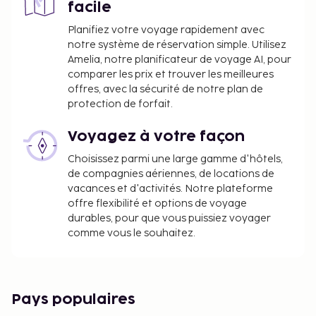
La piscine est ouverte entre mai et octobre.
facile
Piscine accessible de 15 h 00 à 20 h 00.
Planifiez votre voyage rapidement avec
Heures d'ouverture des sources thermales : de
notre système de réservation simple. Utilisez
15 h 00 à 20 h 00.
Amelia, notre planificateur de voyage AI, pour
comparer les prix et trouver les meilleures
offres, avec la sécurité de notre plan de
protection de forfait.
Voyagez à votre façon
Choisissez parmi une large gamme d'hôtels,
de compagnies aériennes, de locations de
vacances et d'activités. Notre plateforme
offre flexibilité et options de voyage
durables, pour que vous puissiez voyager
comme vous le souhaitez.
Pays populaires