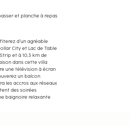
passer et planche à repas
ofiterez d'un agréable
ollar City et Lac de Table
son dans cette villa
re une télévision à écran
trouverez un balcon
ira les accros aux réseaux
tent des soirées
une baignoire relaxante
 affichées au dixième de