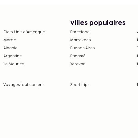
r nuit
 frais et acomptes
Villes populaires
 à modification.
États-Unis d'Amérique
Barcelone
.
Maroc
Marrakech
es professionnels.
Albanie
Buenos Aires
és de départ sans contact
Argentine
Panamá
Île Maurice
Yerevan
Voyages tout compris
Sport trips