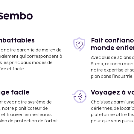
 Sembo
8,9 km
imbattables
Fait confian
monde entie
ec notre garantie de match de
e paiement qui correspondent à
Avec plus de 30 ans 
s les principaux modes de
Stena, reconnu mon
e et facile.
notre expertise et s
8 km
plan dans l'industri
ge facile
Voyagez à vo
ont :
nt avec notre système de
Choisissez parmi un
a, notre planificateur de
aériennes, de locati
 et trouver les meilleures
plateforme offre flex
plan de protection de forfait.
pour que vous puiss
sponible dans l'enceinte
s jeux.