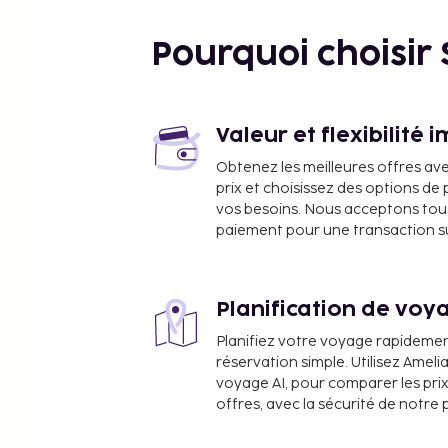
Shepherd of the Hills Outdoor Theater - 5,4 km
Lac de Table Rock - 6,5 km
Pourquoi choisir
Highway 76 Strip - 8,2 km
IMAX Entertainment Complex - 8,4 km
Mark Twain National Forest - 8,5 km
World's Largest Toy Museum (musée des jouets) - 
Valeur et flexibilité 
White Water - 9,2 km
Obtenez les meilleures offres av
Dutton Family Theater - 9,4 km
prix et choisissez des options d
Hughes Brothers Theatre - 9,6 km
vos besoins. Nous acceptons tou
The Track - 9,8 km
paiement pour une transaction sûr
Centre pour le baseball Ballparks of America - 9,
Ripley's Believe It Or Not - 10 km
Grande roue Branson Ferris Wheel - 10 km
Planification de voya
Les aéroports les plus proches de l'hébergement s
Planifiez votre voyage rapideme
Aéroport de Branson (BKG) - 30,6 km
réservation simple. Utilisez Ameli
Aéroport régional Boone County (HRO) - 62,4 km
voyage AI, pour comparer les prix
offres, avec la sécurité de notre 
Un parking payant sans service de voiturier est di
de l'hébergement. Cette villa non-fumeurs offre de