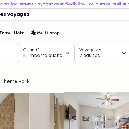
rvez facilement. Voyagez avec flexibilité. Toujours au meilleur 
es voyages
Ferry + Hôtel
Multi-stop
Quand?
Voyageurs
N'importe quand
2 adultes
re Theme Park