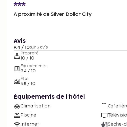
À proximité de Silver Dollar City
Avis
9.4 / 10
sur 3 avis
Propreté
10 / 10
Équipements
9.4 / 10
État
8.8 / 10
Équipements de l'hôtel
Climatisation
Cafetièr
Piscine
Télévisi
Internet
Sèche-c