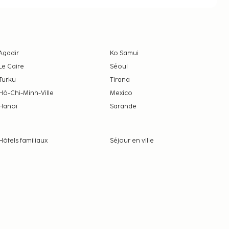
Agadir
Ko Samui
Le Caire
Séoul
Turku
Tirana
Hô-Chi-Minh-Ville
Mexico
Hanoï
Sarande
Hôtels familiaux
Séjour en ville