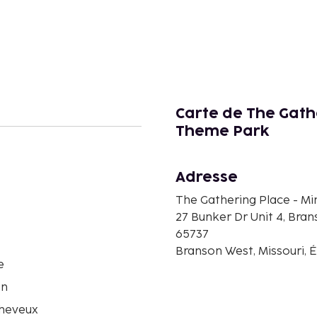
Carte de The Gathe
Theme Park
Adresse
The Gathering Place - M
27 Bunker Dr Unit 4, Bra
65737
Branson West, Missouri, 
e
on
heveux