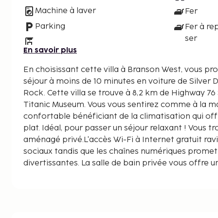
Machine à laver
Fer
Parking
Fer à re
ser
En savoir plus
En choisissant cette villa à Branson West, vous pr
séjour à moins de 10 minutes en voiture de Silver D
Rock. Cette villa se trouve à 8,2 km de Highway 76 Strip et à 10,3 km de
Titanic Museum. Vous vous sentirez comme à la mai
confortable bénéficiant de la climatisation qui off
plat. Idéal, pour passer un séjour relaxant ! Vous 
aménagé privé.L'accès Wi-Fi à Internet gratuit rav
sociaux tandis que les chaînes numériques promet
divertissantes. La salle de bain privée vous offre 
profonde et un sèche-cheveux. Les distances sont
kilomètre près
Marvel Cave - 4,7 km
Silver Dollar City - 5,1 km