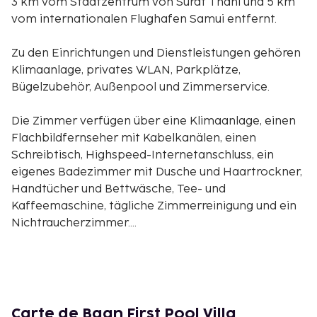
3 km vom Stadtzentrum von Surat Thani und 5 km
vom internationalen Flughafen Samui entfernt.
Zu den Einrichtungen und Dienstleistungen gehören
Klimaanlage, privates WLAN, Parkplätze,
Bügelzubehör, Außenpool und Zimmerservice.
Die Zimmer verfügen über eine Klimaanlage, einen
Flachbildfernseher mit Kabelkanälen, einen
Schreibtisch, Highspeed-Internetanschluss, ein
eigenes Badezimmer mit Dusche und Haartrockner,
Handtücher und Bettwäsche, Tee- und
Kaffeemaschine, tägliche Zimmerreinigung und ein
Nichtraucherzimmer.
Adresse: 14/26 Village No. 3, Unterbezirk Bo Phut,
Bezirk Koh Samui, Provinz Surat Thani, 84320 Ban Ko
Khwan, Thailand The Baan First Pool Villa is a hotel.
Carte de Baan First Pool Villa