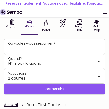
Réservez facilement. Voyagez avec flexibilité. Toujours au meilleur prix.
Voyages
Hôtels
Vol +
Vols
Ferry +
Multi-
hôtel
Hôtel
stop
Où voulez-vous séjourner ?
Quand?
N'importe quand
Voyageurs
2 adultes
Recherche
Accueil
Baan First Pool Villa