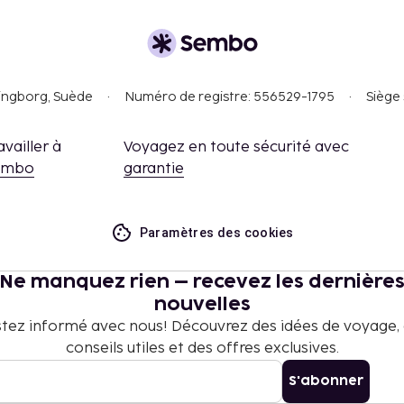
us trouverez également sur
dre son bar/salon pour
uffet est offert
singborg, Suède
Numéro de registre: 556529-1795
Siège 
s de 11 ans ou moins qui
 tuteurs et qui utilisent
availler à
Voyagez en toute sécurité avec
embo
garantie
ccéder aux chambres.
aux d'assistance, ne
Paramètres des cookies
ment des mesures de
nts.
Ne manquez rien – recevez les dernière
uit désinfectant ; les
nouvelles
s à l'aide de
tez informé avec nous! Découvrez des idées de voyage,
 serviettes sont lavés à
conseils utiles et des offres exclusives.
rotection individuelle
S'abonner