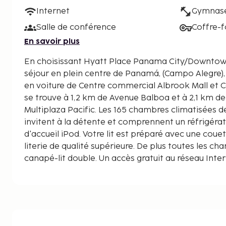
Internet
Gymnas
Salle de conférence
Coffre-f
En savoir plus
En choisissant Hyatt Place Panama City/Downtown
séjour en plein centre de Panamá, (Campo Alegre), à moins de 10 minutes
en voiture de Centre commercial Albrook Mall et Canopy 
se trouve à 1,2 km de Avenue Balboa et à 2,1 km d
Multiplaza Pacific. Les 165 chambres climatisées d
invitent à la détente et comprennent un réfrigérat
d'accueil iPod. Votre lit est préparé avec une couet
literie de qualité supérieure. De plus toutes les c
canapé-lit double. Un accès gratuit au réseau Inte
permet de rester en contact avec le reste du mond
42 pouces assure votre divertissement. Une salle 
baignoire ou une douche est à votre disposition. 
des articles de toilette de luxe et un sèche-cheveu
affichées au dixième de kilomètre près