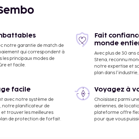
 Sembo
imbattables
Fait confian
monde entie
ec notre garantie de match de
e paiement qui correspondent à
Avec plus de 30 ans 
s les principaux modes de
Stena, reconnu mon
 km
e et facile.
notre expertise et s
plan dans l'industri
ge facile
Voyagez à vo
nt avec notre système de
Choisissez parmi un
a, notre planificateur de
aériennes, de locati
 et trouver les meilleures
plateforme offre flex
plan de protection de forfait.
pour que vous puiss
sont :
 7 km