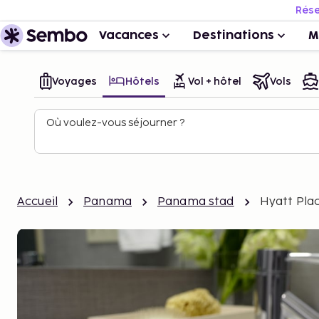
Rése
Vacances
Destinations
M
Voyages
Hôtels
Vol + hôtel
Vols
Où voulez-vous séjourner ?
Accueil
Panama
Panama stad
Hyatt Pl