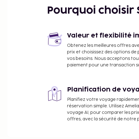
Vía España - 0,3 km
Pourquoi choisir
Église del Carmen - 0,3 km
Calle 50 - 0,4 km
Rue des Uruguay - 0,5 km
Fiesta Casino - 0,6 km
Valeur et flexibilité 
Canopy Tower - 0,7 km
Obtenez les meilleures offres av
Baha’i House of Worship - 0,7 km
prix et choisissez des options d
Soho City Center - 0,8 km
vos besoins. Nous acceptons tou
Sanctuaire national du Sacré-Cœur de Marie - 0,8
paiement pour une transaction sûr
Avenue Balboa - 0,8 km
Crown Casino - 0,8 km
Luxor Towers - 0,9 km
Planification de voya
Cinta Costera - 1 km
Planifiez votre voyage rapideme
Avenue centrale - 1,1 km
réservation simple. Utilisez Ameli
Bingo 90 - 1,2 km
voyage AI, pour comparer les prix
offres, avec la sécurité de notre 
Les aéroports les plus proches de l'établissement 
Aéroport international de Tocumen (PTY) - 21,1 km
Aéroport international Marcos A. Gelabert (PAC) -