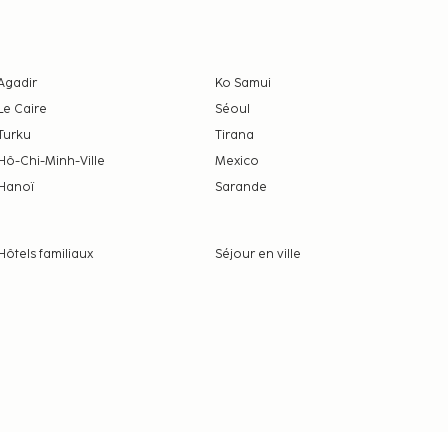
Agadir
Ko Samui
Le Caire
Séoul
Turku
Tirana
Hô-Chi-Minh-Ville
Mexico
Hanoï
Sarande
Hôtels familiaux
Séjour en ville