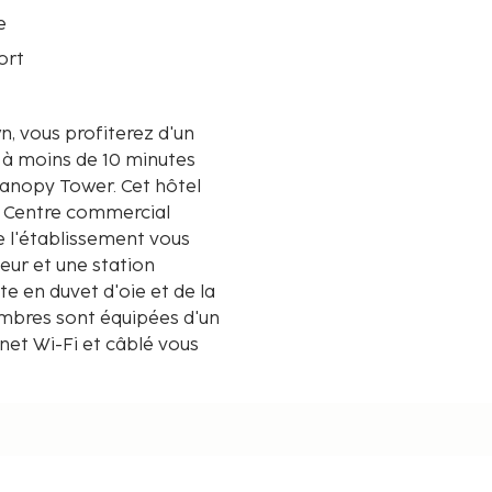
e
ort
, vous profiterez d'un
Tower. Cet hôtel
e Centre commercial
e l'établissement vous
eur et une station
te en duvet d'oie et de la
hambres sont équipées d'un
rnet Wi-Fi et câblé vous
e et une télévision LCD
de bain privée avec une
Vous y trouvez également
x. Les distances sont