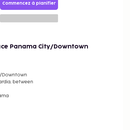
Commencez à planifier
lace Panama City/Downtown
ty/Downtown
uardia, between
nama