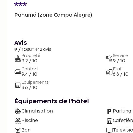
Panamá (zone Campo Alegre)
Avis
9 / 10
sur 442 avis
Propreté
Service
9.2 / 10
9 / 10
Confort
État
9.4 / 10
8.8 / 10
Équipements
8.6 / 10
Équipements de l'hôtel
Climatisation
Parking
Piscine
Cafetièr
Bar
Télévisi