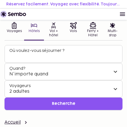
Réservez facilement. Voyagez avec flexibilité. Toujours au meilleur prix.
Voyages
Hôtels
Vol +
Vols
Ferry +
Multi-
hôtel
Hôtel
stop
Où voulez-vous séjourner ?
Quand?
N'importe quand
Voyageurs
2 adultes
Recherche
Accueil