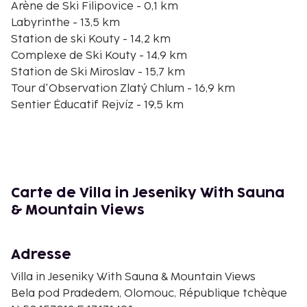
Arène de Ski Filipovice - 0,1 km
Labyrinthe - 13,5 km
Station de ski Kouty - 14,2 km
Complexe de Ski Kouty - 14,9 km
Station de Ski Miroslav - 15,7 km
Tour d'Observation Zlatý Chlum - 16,9 km
Sentier Éducatif Rejvíz - 19,5 km
Office de tourisme de Karlova Studánka - 19,8 km
Chapelle Saint-Hubert - 19,9 km
Parc du Château Loučná Desnou - 20,9 km
Arène de Ski R3 - 20,9 km
Station de ski Kareš (Kouty nad Desnou) - 23,2 km
Carte de Villa in Jeseniky With Sauna
Jelení - 25,1 km
& Mountain Views
Montagne Šerák - 26,2 km
Musée du Papier de Velke Losiny - 26,7 km
Adresse
Un parking gratuit est disponible dans l'enceinte de
l'hébergement. La détente avant tout ! Profitez des
Villa in Jeseniky With Sauna & Mountain Views
nombreuses options de loisirs disponibles dans
Bela pod Pradedem, Olomouc, République tchèque