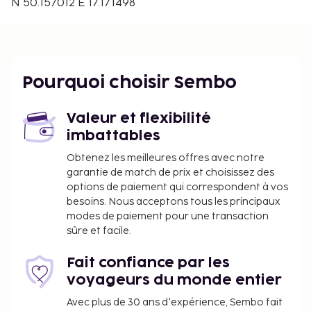
l'hébergement, notamment un sauna, ou admirez la
N 50.157012 E 17.171498
vue qui vous est offerte depuis une terrasse et un
jardin.
Vous devrez payer les frais suivants à
l’hébergement. Ces frais peuvent comprendre les
Pourquoi choisir Sembo
taxes applicables :
Dépôt de garantie pour éventuels dommages :
Valeur et flexibilité
250.0 EUR par séjour
imbattables
Nous avons indiqué tous les frais dont
Obtenez les meilleures offres avec notre
l'hébergement nous a fait part.
garantie de match de prix et choisissez des
options de paiement qui correspondent à vos
besoins. Nous acceptons tous les principaux
modes de paiement pour une transaction
sûre et facile.
Fait confiance par les
voyageurs du monde entier
Avec plus de 30 ans d'expérience, Sembo fait