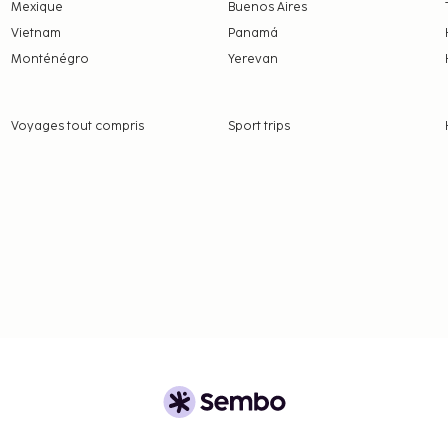
Mexique
Buenos Aires
0 INR par adulte et
Vietnam
Panamá
Monténégro
Yerevan
 frais et acomptes
 à modification.
Voyages tout compris
Sport trips
aux d'assistance, ne