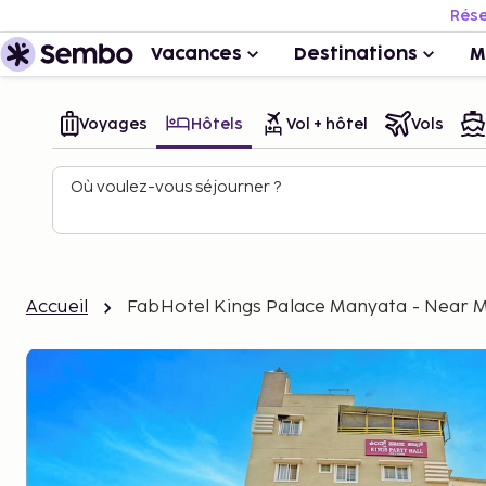
Rése
Vacances
Destinations
M
Voyages
Hôtels
Vol + hôtel
Vols
Où voulez-vous séjourner ?
Accueil
FabHotel Kings Palace Manyata - Near 