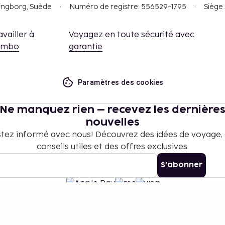
singborg, Suède
Numéro de registre: 556529-1795
Siège 
availler à
Voyagez en toute sécurité avec
embo
garantie
Paramètres des cookies
Ne manquez rien – recevez les dernière
nouvelles
tez informé avec nous! Découvrez des idées de voyage,
conseils utiles et des offres exclusives.
S'abonner
©
2026
Stena Line Travel Group AB