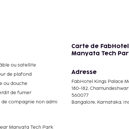
Carte de FabHotel
Manyata Tech Par
âble ou satellite
Adresse
eur de plafond
FabHotel Kings Palace M
re ou douche
180-182, Chamundeshwari
terdit de fumer
560077
 de compagnie non admi
Bangalore, Karnataka, In
Near Manyata Tech Park