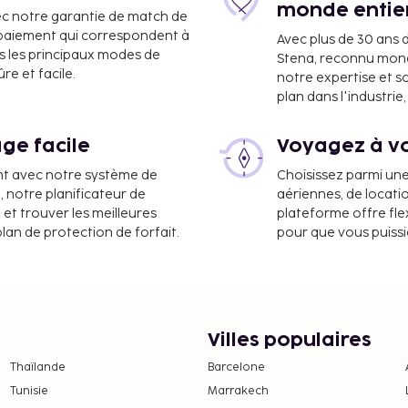
monde entie
ec notre garantie de match de
e paiement qui correspondent à
Avec plus de 30 ans 
s les principaux modes de
Stena, reconnu mon
e et facile.
notre expertise et s
plan dans l'industri
ge facile
Voyagez à vo
nt avec notre système de
Choisissez parmi un
a, notre planificateur de
aériennes, de locati
 FabHotel Kings Palace
 et trouver les meilleures
plateforme offre flex
plan de protection de forfait.
pour que vous puiss
roport international de
e réception ouverte 24
epuis 2018. Pour que vous
ves, l'hébergement vous
Villes populaires
ée tous les jours. Un petit
Thaïlande
Barcelone
 h 00 à 10 h 00
Tunisie
Marrakech