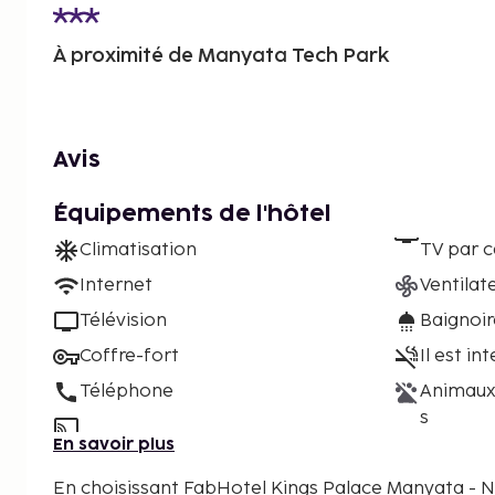
À proximité de Manyata Tech Park
Avis
Équipements de l'hôtel
Climatisation
TV par c
Internet
Ventilat
Télévision
Baignoi
Coffre-fort
Il est in
Téléphone
Animaux
s
En savoir plus
En choisissant FabHotel Kings Palace Manyata - 