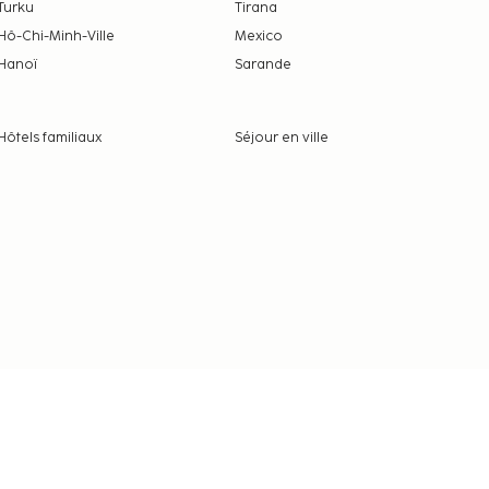
Turku
Tirana
Hô-Chi-Minh-Ville
Mexico
Hanoï
Sarande
Hôtels familiaux
Séjour en ville