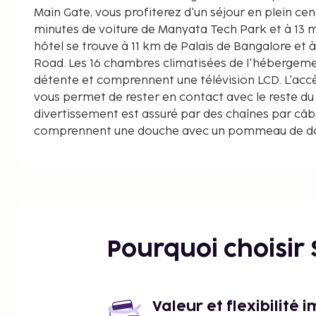
Main Gate, vous profiterez d'un séjour en plein cen
minutes de voiture de Manyata Tech Park et à 13 min
hôtel se trouve à 11 km de Palais de Bangalore et 
Road. Les 16 chambres climatisées de l'hébergemen
détente et comprennent une télévision LCD. L'accès
vous permet de rester en contact avec le reste d
divertissement est assuré par des chaînes par câbl
comprennent une douche avec un pommeau de douc
des articles de toilette de luxe. Les équipements e
l'hébergement comprennent un téléphone, mais au
l'eau minérale (offerte). Les distances sont affich
kilomètre près
Manyata Tech Park - 1,3 km
Centre des congrès de Manpho - 3 km
Pourquoi choisir
Bhartiya City - 3,7 km
Bhartiya Mall - 4,7 km
Brigade Magnum - 4,9 km
Centre hospitalier Aster CMI Hospital - 4,9 km
Valeur et flexibilité 