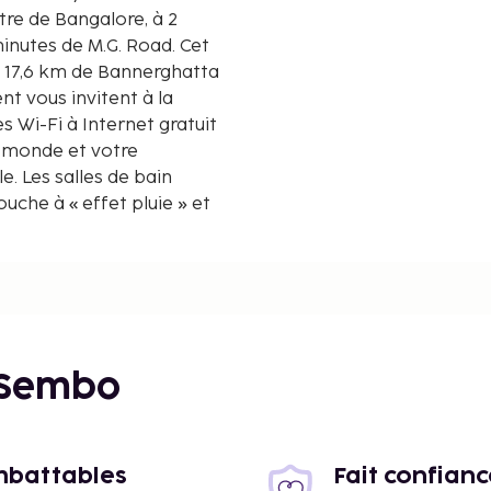
tre de Bangalore, à 2
utes de M.G. Road. Cet
à 17,6 km de Bannerghatta
t vous invitent à la
 Wi-Fi à Internet gratuit
u monde et votre
e. Les salles de bain
he à « effet pluie » et
t services offerts par
ssi un coffre-fort et de
ées au dixième de
 Sembo
imbattables
Fait confian