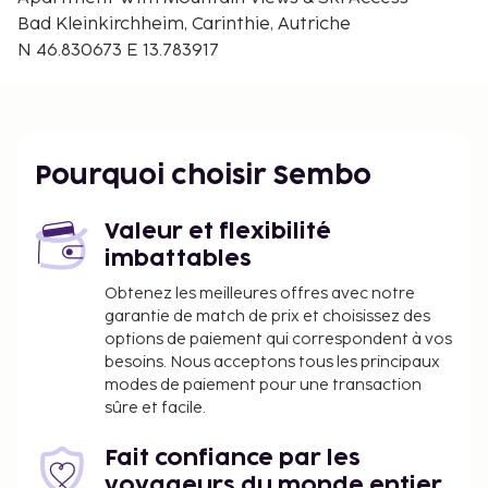
L'aéroport principal le plus proche est : Aéroport de
Bad Kleinkirchheim, Carinthie, Autriche
Klagenfurt Wörther See (KLU) - 60 km
N 46.830673 E 13.783917
Un parking gratuit est disponible dans l'enceinte de
l'hébergement.
Vous devrez payer les frais suivants à
l’hébergement. Ces frais peuvent comprendre les
Pourquoi choisir Sembo
taxes applicables :
Taxe prélevée par la ville : 3.90 EUR par
Valeur et flexibilité
personne et par nuit. Cette taxe ne s'applique
imbattables
pas aux enfants de moins de 18 ans.
Obtenez les meilleures offres avec notre
Frais de nettoyage : 85.0 EUR par hébergement
garantie de match de prix et choisissez des
et par séjour
options de paiement qui correspondent à vos
Frais de draps : 12.5 EUR par personne (par
besoins. Nous acceptons tous les principaux
modes de paiement pour une transaction
séjour)
sûre et facile.
Nous avons indiqué tous les frais dont
l'hébergement nous a fait part.
Fait confiance par les
voyageurs du monde entier