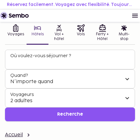
Réservez facilement. Voyagez avec flexibilité. Toujours au meilleur prix.
Voyages
Hôtels
Vol +
Vols
Ferry +
Multi-
hôtel
Hôtel
stop
Où voulez-vous séjourner ?
Quand?
N'importe quand
Voyageurs
2 adultes
Recherche
Accueil