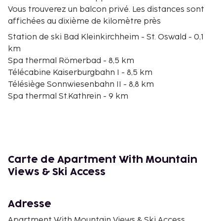
Vous trouverez un balcon privé. Les distances sont
affichées au dixième de kilomètre près
Station de ski Bad Kleinkirchheim - St. Oswald - 0,1
km
Spa thermal Römerbad - 8,5 km
Télécabine Kaiserburgbahn I - 8,5 km
Télésiège Sonnwiesenbahn II - 8,8 km
Spa thermal St.Kathrein - 9 km
Club de golf Kaiserburg - 9 km
Télésiège Maibrunnbahn - 9,3 km
Télésiège Sonnwiesenbahn I - 9,5 km
Télécabine Nockalmbahn - 10,7 km
Télésiège Strohsackbahn - 11,6 km
Carte de Apartment With Mountain
Télécabine Kaiserburgbahn II - 11,9 km
Views & Ski Access
Télécabine Nationalparkbahn Brunnach - 12,2 km
Parc à thème Granatium - 15,8 km
Parc animalier Alpen Wildpark - 16,6 km
Adresse
Parc national de Nockberge - 16,7 km
Apartment With Mountain Views & Ski Access