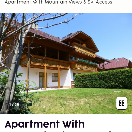
Apartment With Mountain Views & Ski Access
1
/
25
Apartment With