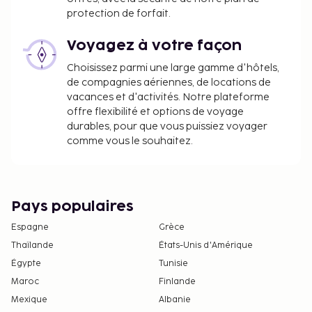
moquette, balcon, minibar (ventuellement payant)
protection de forfait.
et tlvision par satellite ainsi que climatisation
rglable individuellement. Salle de bain douche.
Voyagez à votre façon
Occupation individuelle Plage Chambre (Balcon ou
Choisissez parmi une large gamme d'hôtels,
terrasse):Amnages avec moquette, balcon, minibar
de compagnies aériennes, de locations de
(ventuellement payant) et tlvision par satellite ainsi
vacances et d'activités. Notre plateforme
que climatisation rglable individuellement. Salle de
offre flexibilité et options de voyage
bain douche. Batiment jardin Chambre:Amnages
durables, pour que vous puissiez voyager
avec moquette, balcon, minibar (ventuellement
comme vous le souhaitez.
payant) et tlvision par satellite ainsi que
climatisation rglable individuellement. Salle de bain
douche. Batiment jardin Chambre
Pays populaires
(Economy):Amnages avec moquette, balcon,
minibar (ventuellement payant) et tlvision par
Espagne
Grèce
satellite ainsi que climatisation rglable
Thaïlande
États-Unis d'Amérique
individuellement. Salle de bain douche. Occupation
Égypte
Tunisie
individuelle Batiment jardin Chambre:Amnages avec
Maroc
Finlande
moquette, balcon, minibar (ventuellement payant)
Mexique
Albanie
et tlvision par satellite ainsi que climatisation