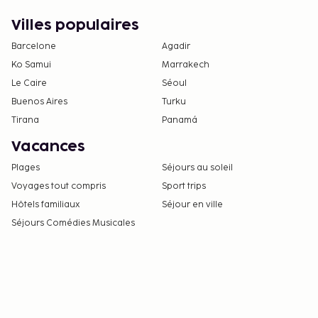
rglable individuellement. Salle de bain douche.
Villes populaires
Double Standard Chambre (Vue mer
latrale):Amnages avec moquette, balcon, minibar
Barcelone
Agadir
(ventuellement payant) et tlvision par satellite ainsi
Ko Samui
Marrakech
que climatisation rglable individuellement. Salle de
Le Caire
Séoul
bain douche. Taille de la chambre: 24 - 38 m.
Buenos Aires
Turku
Occupation individuelle Standard Chambre (Vue mer
Tirana
Panamá
latrale):Amnages avec moquette, balcon, minibar
Vacances
(ventuellement payant) et tlvision par satellite ainsi
que climatisation rglable individuellement. Salle de
Plages
Séjours au soleil
bain douche.
Voyages tout compris
Sport trips
Hôtels familiaux
Séjour en ville
Séjours Comédies Musicales