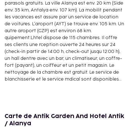
parasols gratuits. La ville Alanya est env. 20 km (Side
env. 35 km, Antalya env. 107 km). La mobilit pendant
les vacances est assure par un service de location
de voitures. L'aroport (AYT) se trouve env. 105 km. Un
autre aroport (GZP) est environ 68 km.
quipement:L
htel dispose de 115 chambres. Il offre
ses clients une rception ouverte 24 heures sur 24
(check-in partir de 14:00 h, check-out jusqu
12:00 h),
un hall d
entre avec un bar, un climatiseur, un coffre-
fort (payant), un coiffeur et un petit magasin. Le
nettoyage de la chambre est gratuit. Le service de
blanchisserie et le service mdical sont disponibles
moyennant des frais. Piscine:L'espace extrieur de
l
htel comprend une piscine avec une pataugeoire
ainsi qu
un toboggan aquatique. Des parasols et des
chaises longues sont disponibles gratuitement la
piscine. Des boissons fraches peuvent tre prises
Carte de Antik Garden And Hotel Antik
directement au bar de la piscine. Repas:Petit-
/ Alanya
djeuner (de 07:00 - 09:00 h) sous forme de buffet. La