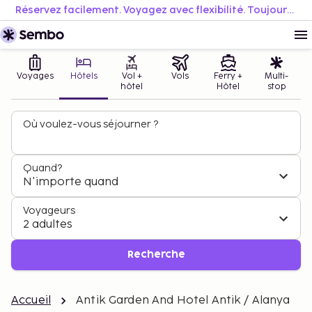
Réservez facilement. Voyagez avec flexibilité. Toujours au meilleur prix.
Voyages
Hôtels
Vol +
Vols
Ferry +
Multi-
hôtel
Hôtel
stop
Où voulez-vous séjourner ?
Quand?
N'importe quand
Voyageurs
2 adultes
Recherche
Accueil
Antik Garden And Hotel Antik / Alanya