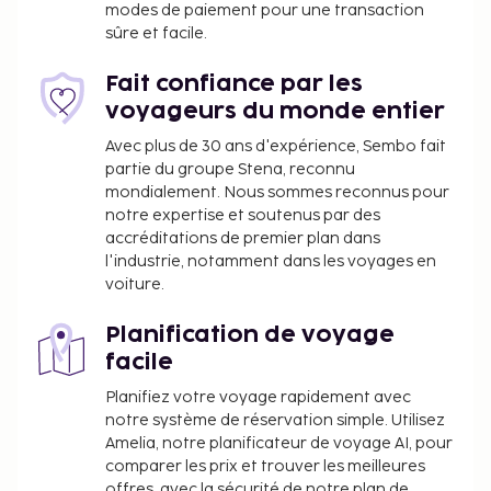
installations, commodits ou activits. Certains
modes de paiement pour une transaction
services dpendent des conditions climatiques
sûre et facile.
locales et de la saison. Langues de service: anglais,
allemand et turc. Les modes de paiement suivants
Fait confiance par les
sont accepts: Euro/MasterCard et Visa. Plage
voyageurs du monde entier
Chambre familiale (Balcon ou terrasse):Amnages
Avec plus de 30 ans d'expérience, Sembo fait
avec moquette, balcon, minibar (ventuellement
partie du groupe Stena, reconnu
payant) et tlvision par satellite ainsi que
mondialement. Nous sommes reconnus pour
climatisation rglable individuellement. Salle de bain
notre expertise et soutenus par des
accréditations de premier plan dans
douche. Batiment jardin Chambre
l'industrie, notamment dans les voyages en
familiale:Amnages avec moquette, balcon, minibar
voiture.
(ventuellement payant) et tlvision par satellite ainsi
que climatisation rglable individuellement. Salle de
Planification de voyage
bain douche. 2 chambres connectes Batiment
facile
principal Chambre familiale:Amnages avec
moquette, balcon, minibar (ventuellement payant)
Planifiez votre voyage rapidement avec
notre système de réservation simple. Utilisez
et tlvision par satellite ainsi que climatisation
Amelia, notre planificateur de voyage AI, pour
rglable individuellement. Salle de bain douche. Plage
comparer les prix et trouver les meilleures
Chambre (Balcon ou terrasse):Amnages avec
offres, avec la sécurité de notre plan de