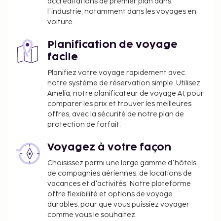
accréditations de premier plan dans
distributeur automatique de boissons et d'en-cas.
l'industrie, notamment dans les voyages en
Un petit déjeuner continental gratuit est servi tous
voiture.
les jours de 06 h 30 à 11 h 30.
Vous devrez payer les frais suivants à
Planification de voyage
l’hébergement. Ces frais peuvent comprendre les
facile
taxes applicables :
Planifiez votre voyage rapidement avec
Taxe prélevée par la ville : 2.01 EUR par
notre système de réservation simple. Utilisez
personne et par nuit
Amelia, notre planificateur de voyage AI, pour
comparer les prix et trouver les meilleures
Nous avons indiqué tous les frais dont
offres, avec la sécurité de notre plan de
l'hébergement nous a fait part.
protection de forfait.
Prix pour le stationnement à proximité : 10 EUR
Voyagez à votre façon
par jour (à 100 mètres)
Choisissez parmi une large gamme d'hôtels,
Lit d'appoint : 15.0 EUR par nuit
de compagnies aériennes, de locations de
La liste ci-dessus peut ne pas être exhaustive. Les
vacances et d'activités. Notre plateforme
offre flexibilité et options de voyage
frais et acomptes peuvent être mentionnés hors
durables, pour que vous puissiez voyager
taxe et sont soumis à modification.
comme vous le souhaitez.