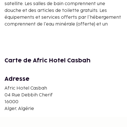
satellite. Les salles de bain comprennent une
douche et des articles de toilette gratuits. Les
équipements et services offerts par l'hébergement
comprennent de l'eau minérale (offerte) et un
service de couverture. Le service d'entretien est
assuré sur demande. Les distances sont affichées au
dixième de kilomètre près
Centre Culturel National du Moudjahid - 0,3 km
Mosquée Ibn Badis - 0,4 km
Carte de Afric Hotel Casbah
Musée Ali la Pointe - 0,4 km
Musée d'Art Moderne d'Alger - 0,6 km
Adresse
Mosquée Ketchaoua - 0,6 km
Dar Aziza Bent el-Bey - 0,7 km
Afric Hotel Casbah
Palais du Dey - 0,7 km
04 Rue Debbih Cherif
Place de l'Emir Abdelkader - 0,7 km
16000
Place de Martyrs - 0,7 km
Alger, Algérie
Dar Hassan Pacha - 0,7 km
Musée des Arts et Traditions Populaires - 0,8 km