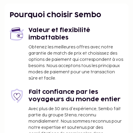
Djemaa el-Djedid - 0,9 km
Palais du Gouvernement - 0,9 km
Pourquoi choisir Sembo
Djemma Ali Bitchine - 0,9 km
Grande Mosquée d'Alger - 0,9 km
Valeur et flexibilité
Aéroport principal le plus pratique pour rejoindre
imbattables
Afric Hotel Casbah : Aéroport d'Alger Houari
Boumediene (ALG) - 19,4 km
Obtenez les meilleures offres avec notre
garantie de match de prix et choisissez des
Les équipements et services proposés incluent une
options de paiement qui correspondent à vos
réception ouverte 24 h/24, un personnel polyglotte
besoins. Nous acceptons tous les principaux
et une consigne à bagages. Profitez de la vue qui
modes de paiement pour une transaction
vous est offerte depuis une terrasse sur le toit et
sûre et facile.
des nombreux équipements et services qui
caractérisent l'hébergement, notamment l'accès
Fait confiance par les
Wi-Fi à Internet gratuit et une salle de séjour
voyageurs du monde entier
commune. Parmi les équipements et services
Avec plus de 30 ans d'expérience, Sembo fait
proposés par cet hôtel de style colonial vous
partie du groupe Stena, reconnu
trouvez également un service d'assistance pour les
mondialement. Nous sommes reconnus pour
visites touristiques ou l'achat de billets et un
notre expertise et soutenus par des