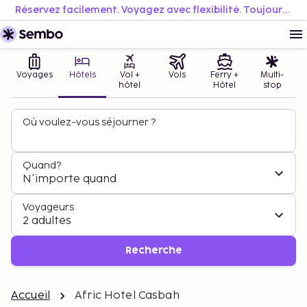
Réservez facilement. Voyagez avec flexibilité. Toujours au meilleur prix.
Voyages
Hôtels
Vol +
Vols
Ferry +
Multi-
hôtel
Hôtel
stop
Où voulez-vous séjourner ?
Quand?
N'importe quand
Voyageurs
2 adultes
Recherche
Accueil
Afric Hotel Casbah