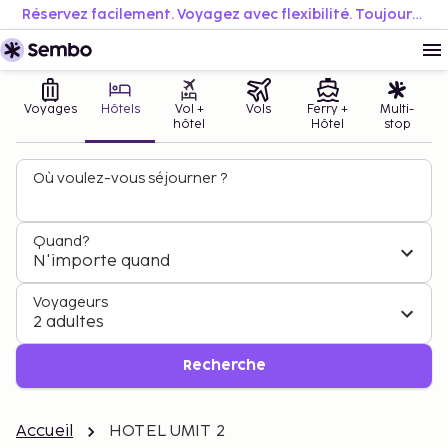
Réservez facilement. Voyagez avec flexibilité. Toujours au meilleur prix.
Voyages
Hôtels
Vol +
Vols
Ferry +
Multi-
hôtel
Hôtel
stop
Où voulez-vous séjourner ?
Quand?
N'importe quand
Voyageurs
2 adultes
Recherche
Accueil
HOTEL UMIT 2