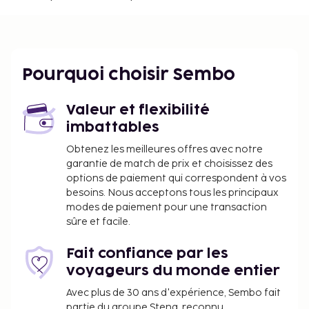
Parc d’Eminönü - 2,8 km
Parc de Gülhane - 2,9 km
Mosquée bleue - 2,9 km
Église Sainte-Sophie - 3 km
Pourquoi choisir Sembo
Les aéroports les plus proches de l'hébergement
sont :
Valeur et flexibilité
Aéroport International Sabiha Gokcen (SAW) - 42,4
imbattables
km
Istanbul (IST) - 44,9 km
Obtenez les meilleures offres avec notre
garantie de match de prix et choisissez des
Les équipements et services proposés incluent un
options de paiement qui correspondent à vos
service de nettoyage à sec / blanchisserie, une
besoins. Nous acceptons tous les principaux
réception ouverte 24 h/24 et un personnel
modes de paiement pour une transaction
polyglotte. Un parking avec voiturier est disponible
sûre et facile.
dans l'enceinte de l'hébergement. Profitez des
nombreux équipements et services qui
Fait confiance par les
caractérisent l'hébergement, notamment l'accès
voyageurs du monde entier
Wi-Fi à Internet gratuit, un service de conciergerie
Avec plus de 30 ans d'expérience, Sembo fait
et une télévision dans l'espace commun. Un petit
partie du groupe Stena, reconnu