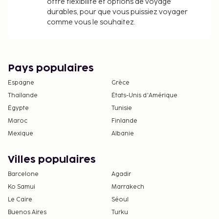
offre flexibilité et options de voyage
durables, pour que vous puissiez voyager
comme vous le souhaitez.
Pays populaires
Espagne
Grèce
Thaïlande
États-Unis d'Amérique
Égypte
Tunisie
Maroc
Finlande
Mexique
Albanie
Villes populaires
Barcelone
Agadir
Ko Samui
Marrakech
Le Caire
Séoul
Buenos Aires
Turku