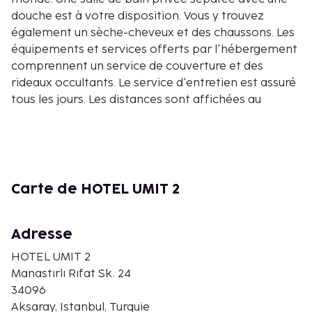
douche est à votre disposition. Vous y trouvez
également un sèche-cheveux et des chaussons. Les
équipements et services offerts par l'hébergement
comprennent un service de couverture et des
rideaux occultants. Le service d'entretien est assuré
tous les jours. Les distances sont affichées au
dixième de kilomètre près
Mosquée Bodrum - 0,7 km
Place Beyazit - 1,6 km
Grand Bazaar - 1,8 km
Mosquée de Fatih - 1,8 km
Carte de HOTEL UMIT 2
Mosquée de Suleymaniye - 2,2 km
Petite Sainte-Sophie - 2,3 km
Adresse
Place Sultanahmet - 2,5 km
Musée des Arts turcs et islamiques - 2,6 km
HOTEL UMIT 2
Bazar aux épices - 2,7 km
Manastırlı Rıfat Sk. 24
Corne d'Or - 2,7 km
34096
Citerne-Basilique - 2,8 km
Aksaray, Istanbul, Turquie