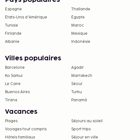
Espagne
Thaïlande
États-Unis d'Amérique
Égypte
Tunisie
Maroc
Finlande
Mexique
Albanie
Indonésie
Villes populaires
Barcelone
Agadir
Ko Samui
Marrakech
Le Caire
Séoul
Buenos Aires
Turku
Tirana
Panamá
Vacances
Plages
Séjours au soleil
Voyages tout compris
Sport trips
Hôtels familiaux
Séjour en ville