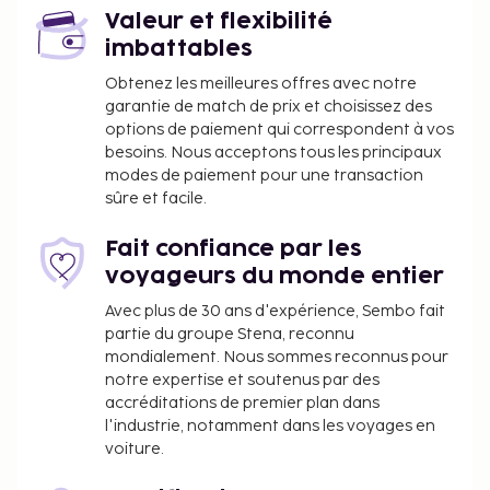
journaux gratuits dans le hall, un service de
Valeur et flexibilité
nettoyage à sec / blanchisserie et une réception
imbattables
ouverte 24 h/24. Un parking avec voiturier est
disponible dans l'enceinte de l'hébergement. Un
Obtenez les meilleures offres avec notre
garantie de match de prix et choisissez des
petit déjeuner continental gratuit est servi tous les
options de paiement qui correspondent à vos
jours de 07 h 00 à 11 h 00.
besoins. Nous acceptons tous les principaux
Piscine accessible 24 h/24
modes de paiement pour une transaction
Accès aux chambres possible à l'aide d'un
sûre et facile.
appareil mobile.
Fait confiance par les
voyageurs du monde entier
Avec plus de 30 ans d'expérience, Sembo fait
partie du groupe Stena, reconnu
mondialement. Nous sommes reconnus pour
notre expertise et soutenus par des
accréditations de premier plan dans
l'industrie, notamment dans les voyages en
voiture.